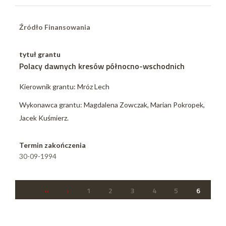
Źródło Finansowania
tytuł grantu
Polacy dawnych kresów północno-wschodnich
Kierownik grantu: Mróz Lech
Wykonawca grantu: Magdalena Zowczak, Marian Pokropek,
Jacek Kuśmierz.
Termin zakończenia
30-09-1994
«
‹
1
2
3
4
5
6