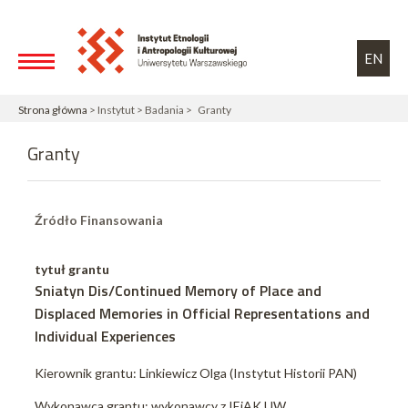
Przejdź do treści
Toggle high contrast
EN
Strona główna
> Instytut > Badania > Granty
Granty
Źródło Finansowania
tytuł grantu
Sniatyn Dis/Continued Memory of Place and
Displaced Memories in Official Representations and
Individual Experiences
Kierownik grantu: Linkiewicz Olga (Instytut Historii PAN)
Wykonawca grantu: wykonawcy z IEiAK UW