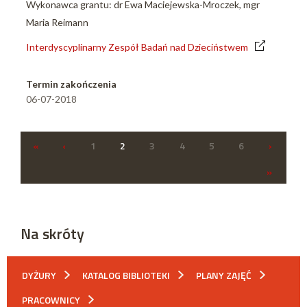
Wykonawca grantu: dr Ewa Maciejewska-Mroczek, mgr
Maria Reimann
Interdyscyplinarny Zespół Badań nad Dzieciństwem
Termin zakończenia
06-07-2018
«
‹
1
2
3
4
5
6
›
»
Na skróty
DYŻURY
KATALOG BIBLIOTEKI
PLANY ZAJĘĆ
PRACOWNICY