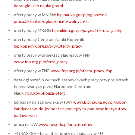
bazaogloszen.nauka.gov.pl
oferty pracy w MNiSW
bip.nauka.gov.pl/ogloszenia-
praca/aktualne-ogloszenia-o-wolnych-s...
oferty pracy MKiDN
bip.mkidn.gov.pl/pages/rekrutacja.php
oferty pracy Centrum Nauki Kopernik
bip.kopernik.org.pl/p/3/Oferty_pracy
oferty pracy w projektach laureatów FNP
www.fnp.org.pl/oferta_pracy
oferty pracy w FNP
www.fnp.org.pl/oferta_pracy_fnp
baza ogłoszeń o wolnych stanowiskach pracy przy projektach
finansowanych przez Narodowe Centrum
Nauki
ncn.gov.pl/baza-ofert
konkursy na stanowiska w PAN
www.bip.nauka.gov.pl/nabor-
kandydatow-do-jednostek-podleglych-pan-oraz-instytutow-
badawczych
praca na UW
www.uw.edu.pl/praca-na-uw
EURAXESS – baza ofert pracy dla badaczy w EU