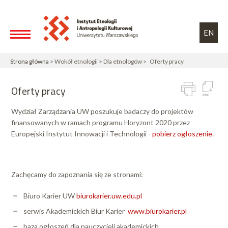
Przejdź do treści
Toggle high contrast
EN
Strona główna
> Wokół etnologii > Dla etnologów > Oferty pracy
Oferty pracy
Wydział Zarządzania UW poszukuje badaczy do projektów
finansowanych w ramach programu Horyzont 2020 przez
Europejski Instytut Innowacji i Technologii -
pobierz ogłoszenie.
Zachęcamy do zapoznania się ze stronami:
Biuro Karier UW
biurokarier.uw.edu.pl
serwis Akademickich Biur Karier
www.biurokarier.pl
baza ogłoszeń dla nauczycieli akademickich