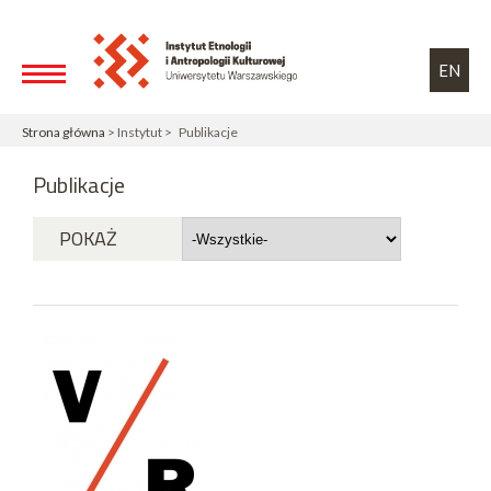
Przejdź do treści
Toggle high contrast
EN
Strona główna
> Instytut > Publikacje
Publikacje
POKAŻ