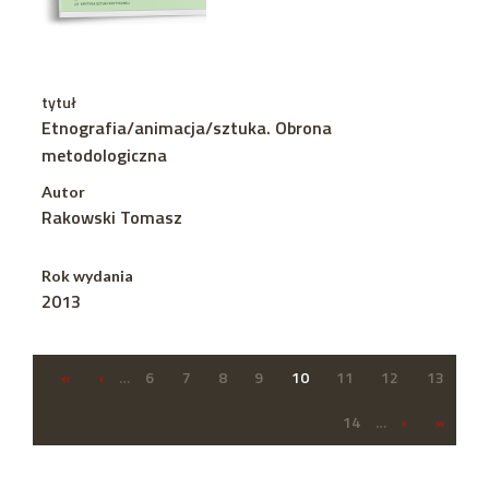
tytuł
Etnografia/animacja/sztuka. Obrona
metodologiczna
Autor
Rakowski Tomasz
Rok wydania
2013
«
‹
…
6
7
8
9
10
11
12
13
14
…
›
»