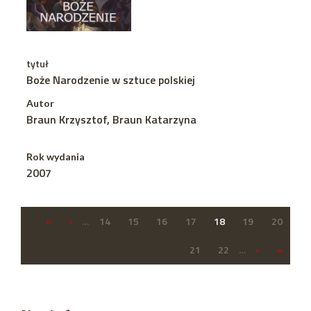
tytuł
Boże Narodzenie w sztuce polskiej
Autor
Braun Krzysztof, Braun Katarzyna
Rok wydania
2007
«
‹
…
14
15
16
17
18
19
20
21
22
…
›
»