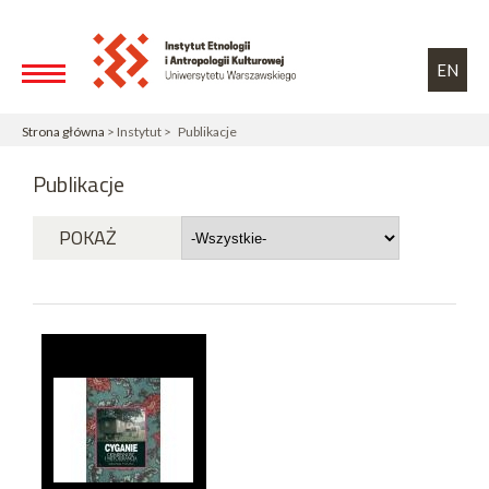
Przejdź do treści
Toggle high contrast
EN
Strona główna
> Instytut > Publikacje
Publikacje
POKAŻ