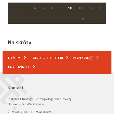
«
‹
…
6
7
8
9
10
11
12
13
14
…
›
»
Na skróty
DYŻURY
KATALOG BIBLIOTEKI
PLANY ZAJĘĆ
PRACOWNICY
Kontakt
Instytut Etnologii i Antropologii Kulturowej
Uniwersytet Warszawski
Żurawia 4, 00-503 Warszawa