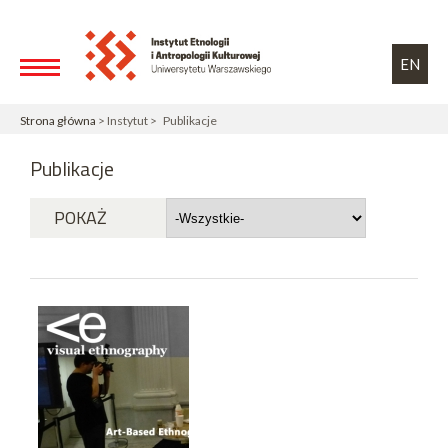
Przejdź do treści
Toggle high contrast
EN
Strona główna
> Instytut > Publikacje
Publikacje
POKAŻ