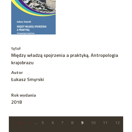
tytuł
Między władzą spojrzenia a praktyką. Antropologia
krajobrazu
Autor
Łukasz Smyrski
Rok wydania
2018
«
‹
…
5
6
7
8
9
10
11
12