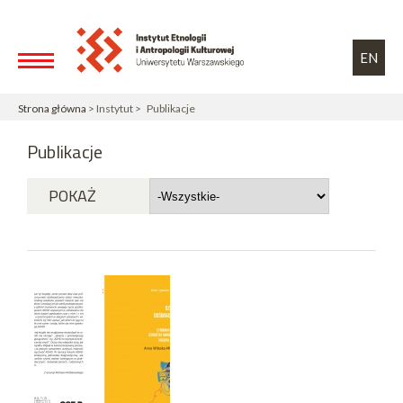
Przejdź do treści
Toggle high contrast
EN
Strona główna
> Instytut > Publikacje
Publikacje
POKAŻ