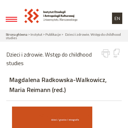
Przejdź do treści
Toggle high contrast
EN
Strona główna
> Instytut > Publikacje > Dzieci i zdrowie. Wstęp do childhood
studies
Dzieci i zdrowie. Wstęp do childhood
studies
Magdalena Radkowska-Walkowicz,
Maria Reimann (red.)