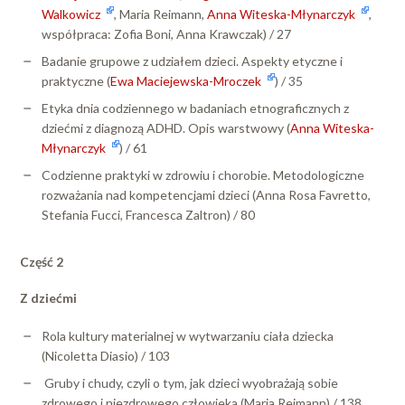
Walkowicz
, Maria Reimann,
Anna Witeska-Młynarczyk
,
współpraca: Zofia Boni, Anna Krawczak) / 27
Badanie grupowe z udziałem dzieci. Aspekty etyczne i
praktyczne (
Ewa Maciejewska-Mroczek
) / 35
Etyka dnia codziennego w badaniach etnograficznych z
dziećmi z diagnozą ADHD. Opis warstwowy (
Anna Witeska-
Młynarczyk
) / 61
Codzienne praktyki w zdrowiu i chorobie. Metodologiczne
rozważania nad kompetencjami dzieci (Anna Rosa Favretto,
Stefania Fucci, Francesca Zaltron) / 80
Część 2
Z dziećmi
Rola kultury materialnej w wytwarzaniu ciała dziecka
(Nicoletta Diasio) / 103
Gruby i chudy, czyli o tym, jak dzieci wyobrażają sobie
zdrowego i niezdrowego człowieka (Maria Reimann) / 138