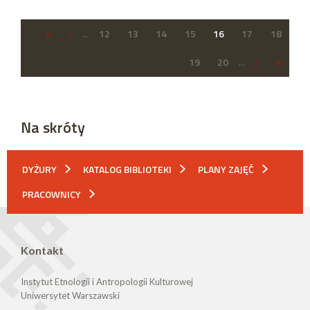
«
‹
…
12
13
14
15
16
17
18
19
20
…
›
»
Na skróty
DYŻURY
KATALOG BIBLIOTEKI
PLANY ZAJĘĆ
PRACOWNICY
Kontakt
Instytut Etnologii i Antropologii Kulturowej
Uniwersytet Warszawski