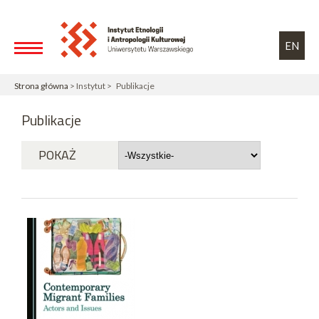
Przejdź do treści
Toggle high contrast
EN
Strona główna
> Instytut > Publikacje
Publikacje
POKAŻ