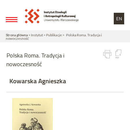
Przejdź do treści
Toggle high contrast
EN
Strona główna
> Instytut > Publikacje > Polska Roma. Tradycja i
nowoczesność
Polska Roma. Tradycja i
nowoczesność
Kowarska Agnieszka