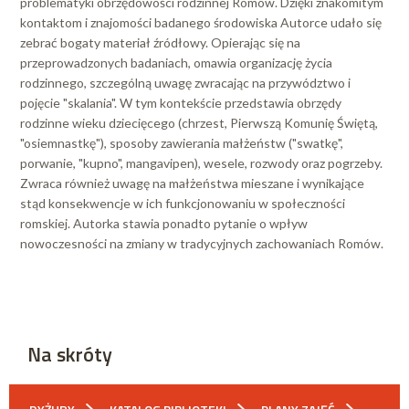
problematyki obrzędowości rodzinnej Romów. Dzięki znakomitym
kontaktom i znajomości badanego środowiska Autorce udało się
zebrać bogaty materiał źródłowy. Opierając się na
przeprowadzonych badaniach, omawia organizację życia
rodzinnego, szczególną uwagę zwracając na przywództwo i
pojęcie "skalania". W tym kontekście przedstawia obrzędy
rodzinne wieku dziecięcego (chrzest, Pierwszą Komunię Świętą,
"osiemnastkę"), sposoby zawierania małżeństw ("swatkę",
porwanie, "kupno", mangavipen), wesele, rozwody oraz pogrzeby.
Zwraca również uwagę na małżeństwa mieszane i wynikające
stąd konsekwencje w ich funkcjonowaniu w społeczności
romskiej. Autorka stawia ponadto pytanie o wpływ
nowoczesności na zmiany w tradycyjnych zachowaniach Romów.
Na skróty