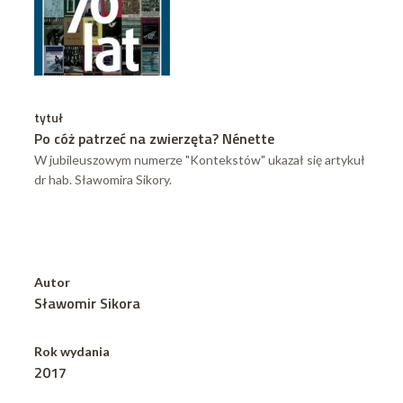
tytuł
Po cóż patrzeć na zwierzęta? Nénette
W jubileuszowym numerze "Kontekstów" ukazał się artykuł
dr hab. Sławomira Sikory.
Autor
Sławomir Sikora
Rok wydania
2017