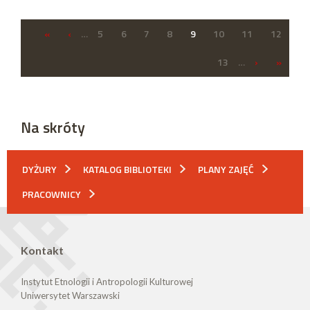
«
‹
…
5
6
7
8
9
10
11
12
13
…
›
»
Na skróty
DYŻURY
KATALOG BIBLIOTEKI
PLANY ZAJĘĆ
PRACOWNICY
Kontakt
Instytut Etnologii i Antropologii Kulturowej
Uniwersytet Warszawski