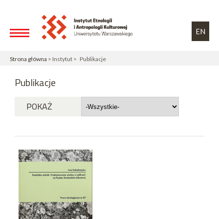
Przejdź do treści
Toggle high contrast
EN
Strona główna
> Instytut > Publikacje
Publikacje
POKAŻ