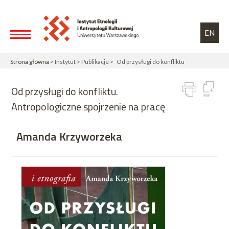
Przejdź do treści
Toggle high contrast
EN
Strona główna
> Instytut > Publikacje > Od przysługi do konfliktu
Od przysługi do konfliktu.
Antropologiczne spojrzenie na pracę
Amanda Krzyworzeka