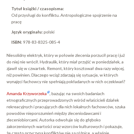
Tytuł książki / czasopisma:
Od przysługi do konfliktu. Antropologiczne spojrzenie na
pracę
Język oryginału:
polski
ISBN:
978-83-8325-085-4
Niesolidny elektryk, który w połowie zlecenia porzucił pracę i już
do niej nie wrócił. Hydraulik, który miał przyjść w poniedziałek, a
zjawił się w czwartek. Remont, który kosztował dwa razy więcej,
niż powinien. Dlaczego wciąż zdarzają się sytuacje, w których
wynajęci fachowcy nie spełniają pokładanych w nich oczekiwań?
Amanda Krzyworzeka
, bazując na swoich badaniach
etnograficznych przeprowadzonych wśród właścicieli działek
rekreacyjnych i pracujących dla nich lokalnych fachowców, szuka
powodów nieporozumień między zleceniodawcami i
zleceniobiorcami. Autorka odwołuje się do głęboko
zakorzenionych wartości oraz wzorców kulturowych i pokazuje,
że często przyczyną konfliktów nie są różnice, a właśnie