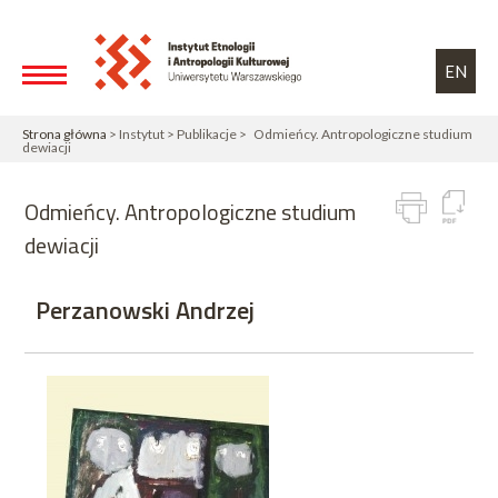
Przejdź do treści
Toggle high contrast
EN
Strona główna
> Instytut > Publikacje > Odmieńcy. Antropologiczne studium
dewiacji
Odmieńcy. Antropologiczne studium
dewiacji
Perzanowski Andrzej