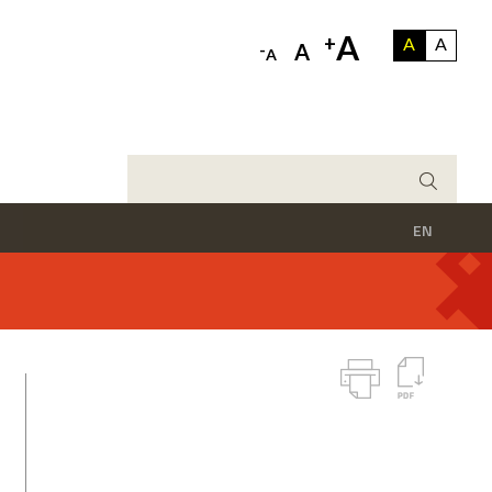
A
+
A
A
-
A
A
EN