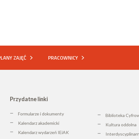
PLANY ZAJĘĆ
PRACOWNICY
Przydatne linki
Formularze i dokumenty
Biblioteka Cyfro
Kalendarz akademicki
K
ultura oddolna
Kalendarz wydarzeń IEiAK
Interdyscyplinar