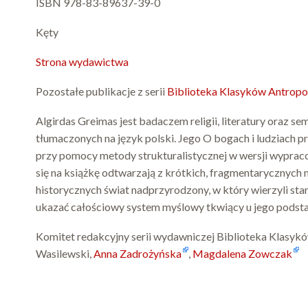
ISBN 978-83-89637-39-0
Kęty
Strona wydawictwa
Pozostałe publikacje z serii
Biblioteka Klasyków Antropo
Algirdas Greimas jest badaczem religii, literatury oraz s
tłumaczonych na język polski. Jego O bogach i ludziach pr
przy pomocy metody strukturalistycznej w wersji wypracow
się na książkę odtwarzają z krótkich, fragmentarycznych
historycznych świat nadprzyrodzony, w który wierzyli star
ukazać całościowy system myślowy tkwiący u jego podst
Komitet redakcyjny serii wydawniczej Biblioteka Klasyk
Wasilewski,
Anna Zadrożyńska
,
Magdalena Zowczak