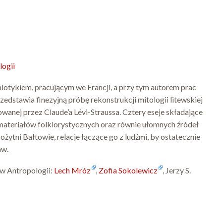
logii
emiotykiem, pracującym we Francji, a przy tym autorem prac
zedstawia finezyjną próbę rekonstrukcji mitologii litewskiej
anej przez Claude’a Lévi-Straussa. Cztery eseje składające
 materiałów folklorystycznych oraz równie ułomnych źródeł
ożytni Bałtowie, relacje łączące go z ludźmi, by ostatecznie
aw.
ów Antropologii:
Lech Mróz
,
Zofia Sokolewicz
, Jerzy S.