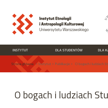
Przejdź do treści
Toggle high contrast
INSTYTUT
DLA STUDENTÓW
DLA 
Strona główna
> Instytut > Publikacje > O bogach i ludziach Stu
O bogach i ludziach Stu