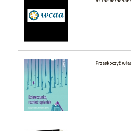
of the borderland
Przeskoczyć wła