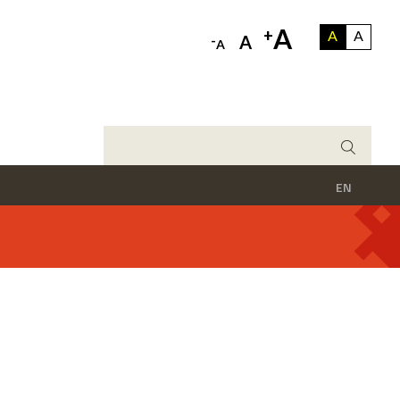
A
+
A
A
-
A
A
EN