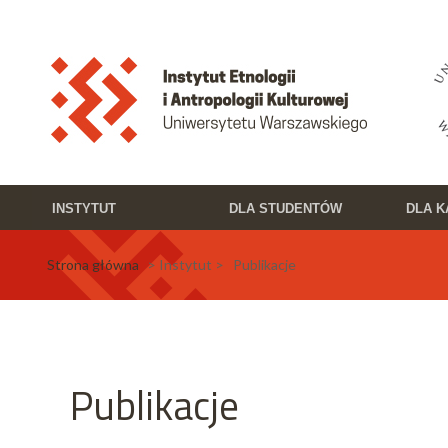
Przejdź do treści
Toggle high contrast
INSTYTUT
DLA STUDENTÓW
DLA 
Strona główna
> Instytut > Publikacje
Publikacje