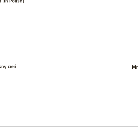
 [in Polish]
sny cień
Mr