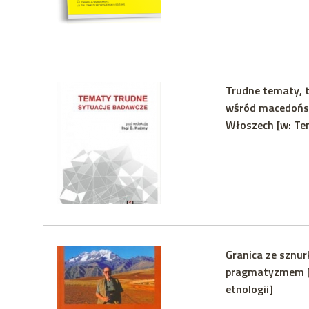
Trudne tematy, t
wśród macedońsk
Włoszech [w: Te
Granica ze sznur
pragmatyzmem [w:
etnologii]