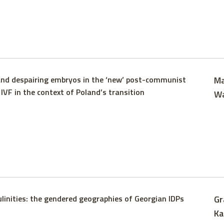
and despairing embryos in the ‘new’ post-communist
Ma
IVF in the context of Poland’s transition
Wa
inities: the gendered geographies of Georgian IDPs
Gr
Ka