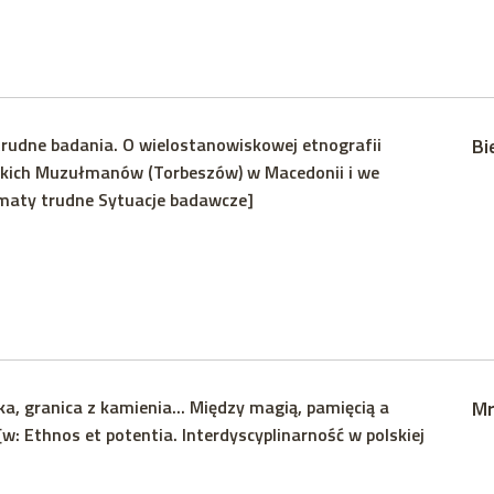
rudne badania. O wielostanowiskowej etnografii
Bi
ich Muzułmanów (Torbeszów) w Macedonii i we
maty trudne Sytuacje badawcze]
ka, granica z kamienia... Między magią, pamięcią a
Mr
 Ethnos et potentia. Interdyscyplinarność w polskiej