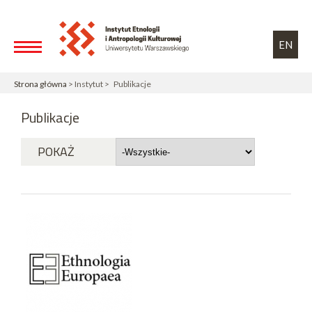
Przejdź do treści
Toggle high contrast
EN
Strona główna
> Instytut > Publikacje
Publikacje
POKAŻ