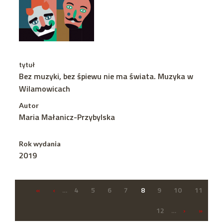
tytuł
Bez muzyki, bez śpiewu nie ma świata. Muzyka w
Wilamowicach
Autor
Maria Małanicz-Przybylska
Rok wydania
2019
«
‹
…
4
5
6
7
8
9
10
11
12
…
›
»