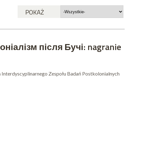
POKAŻ
лоніалізм після Бучі: nagranie
ia Interdyscyplinarnego Zespołu Badań Postkolonialnych