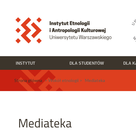
Przejdź do treści
Toggle high contrast
INSTYTUT
DLA STUDENTÓW
DLA 
Strona główna
> Wokół etnologii > Mediateka
Mediateka