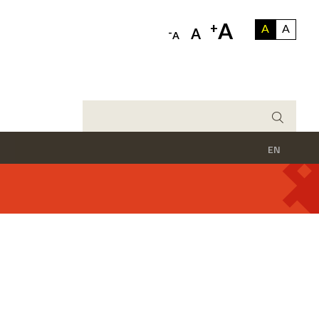
A
+
A
A
-
A
A
EN