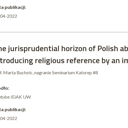
a publikacji:
-04-2022
e jurisprudential horizon of Polish a
troducing religious reference by an i
f. Marta Bucholc, nagranie Seminarium Katorep #8
dło:
utube IEiAK UW
a publikacji:
-04-2022