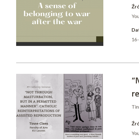
Źró
Yo
Dat
16
“
r
Tin
Źró
Yo