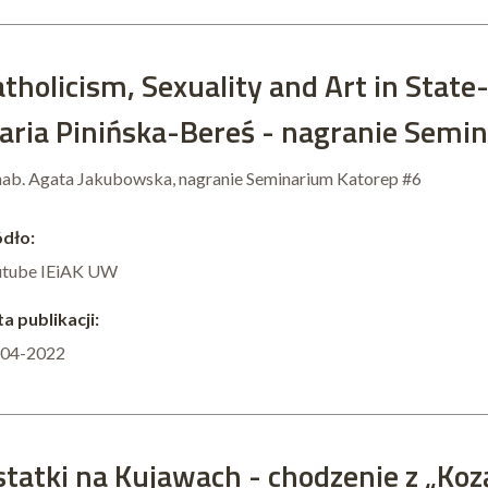
tholicism, Sexuality and Art in State-
aria Pinińska-Bereś - nagranie Semi
hab. Agata Jakubowska, nagranie Seminarium Katorep #6
dło:
utube IEiAK UW
a publikacji:
-04-2022
statki na Kujawach - chodzenie z „Koz