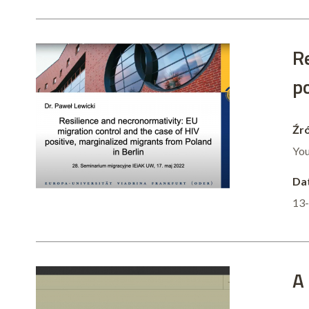
R
p
Źró
Yo
Dat
13
A