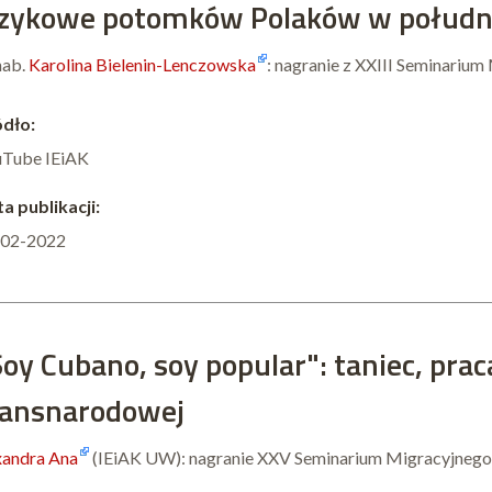
ęzykowe potomków Polaków w południo
hab.
Karolina Bielenin-Lenczowska
: nagranie z XXIII Seminariu
dło:
uTube IEiAK
a publikacji:
-02-2022
Soy Cubano, soy popular": taniec, pra
ransnarodowej
andra Ana
(IEiAK UW): nagranie XXV Seminarium Migracyjnego 