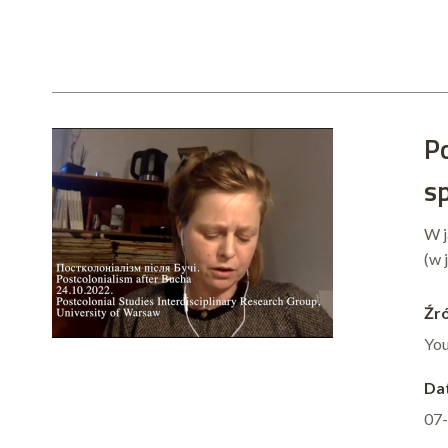
P
s
W j
(w 
Źró
Yo
Dat
07