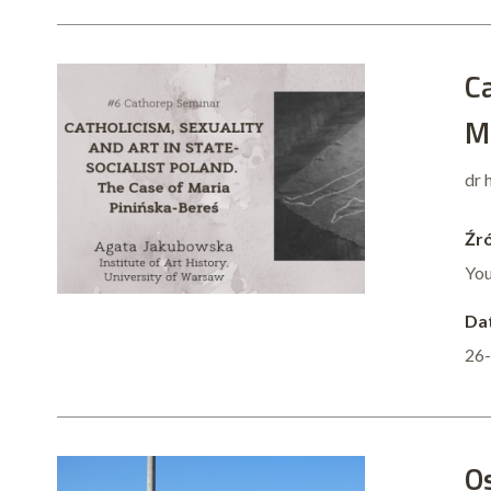
Ca
M
dr 
Źró
Yo
Dat
26
O