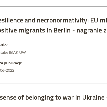
esilience and necronormativity: EU mi
ositive migrants in Berlin - nagranie
dło:
utube IEiAK UW
a publikacji:
-06-2022
 sense of belonging to war in Ukraine