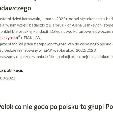
adawczego
statni dzień karnawału, 1 marca 2022 r. odbył się rekonesans ba
iał w nim wzięli: badaczki z Białorusi - dr Alena Leshkevich (st
łonkini białoruskiej Fundacji „Dziedzictwo kulturowe i nowoczesn
szczyńska
(IEiAK UW).
azd stanowił jeden z etapów przygotowań do wspólnego polsko-
ry będzie realizowany w IEiAK w roku akad. 2022/2023.
raszamy do przeczytania krótkiej relacji oraz obejrzenia dokumen
a publikacji:
-03-2022
olok co nie godo po polsku to głupi Pol