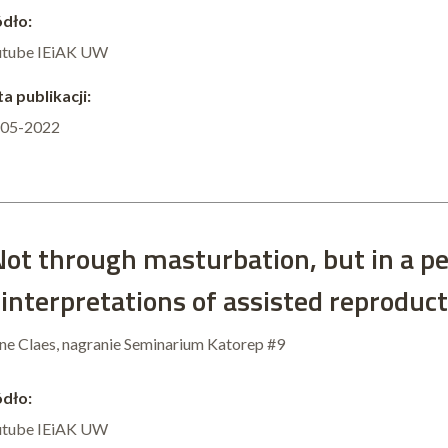
dło:
utube IEiAK UW
a publikacji:
-05-2022
Not through masturbation, but in a p
einterpretations of assisted reproduc
ne Claes, nagranie Seminarium Katorep #9
dło:
utube IEiAK UW