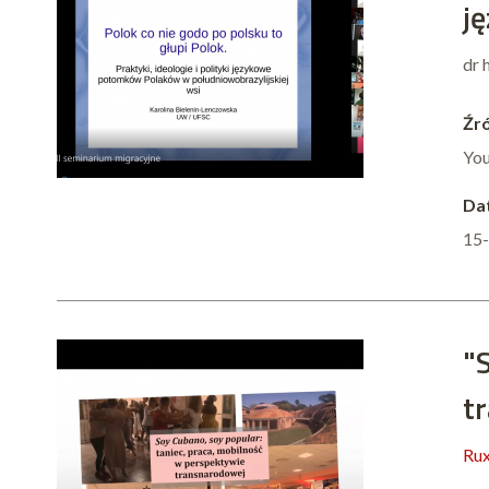
j
dr 
Źró
Yo
Dat
15
"
t
Rux