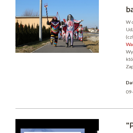
b
W o
Udz
(cz
Wa
Wyj
któ
Zap
Dat
09
"P