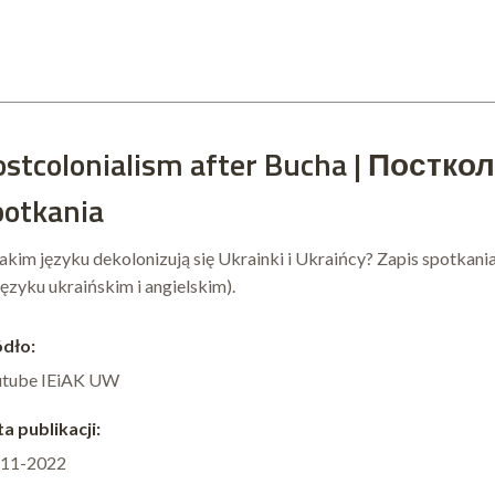
ostcolonialism after Bucha | Постко
potkania
akim języku dekolonizują się Ukrainki i Ukraińcy? Zapis spotkan
języku ukraińskim i angielskim).
dło:
utube IEiAK UW
a publikacji:
-11-2022