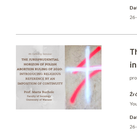
Dat
26
Th
in
pro
Źró
Yo
Dat
26