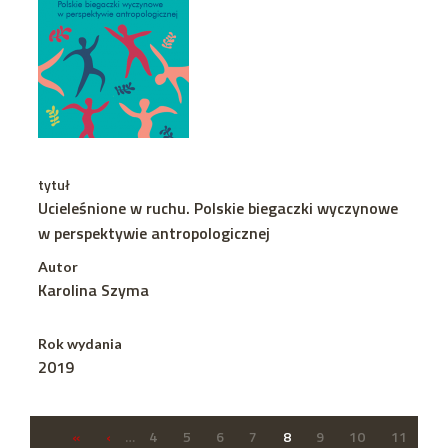
tytuł
Ucieleśnione w ruchu. Polskie biegaczki wyczynowe
w perspektywie antropologicznej
Autor
Karolina Szyma
Rok wydania
2019
«
‹
…
4
5
6
7
8
9
10
11