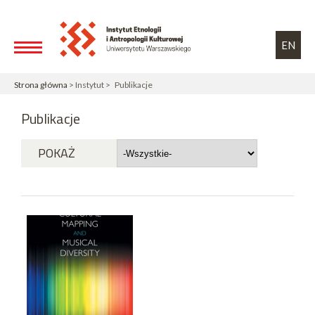
Przejdź do treści
Toggle high contrast
EN
Strona główna
> Instytut > Publikacje
Publikacje
POKAŻ