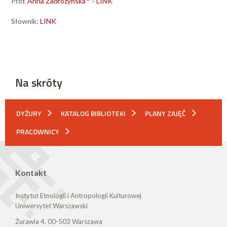
Prof.
Anna Zadrożyńska
-
LINK
Słownik:
LINK
Na skróty
DYŻURY
KATALOG BIBLIOTEKI
PLANY ZAJĘĆ
PRACOWNICY
Kontakt
Instytut Etnologii i Antropologii Kulturowej
Uniwersytet Warszawski
Żurawia 4, 00-503 Warszawa