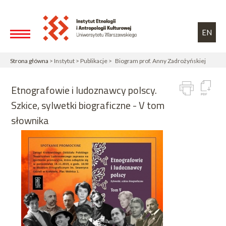
Przejdź do treści
Toggle high contrast
EN
Strona główna
> Instytut > Publikacje > Biogram prof. Anny Zadrożyńskiej
Etnografowie i ludoznawcy polscy.
Szkice, sylwetki biograficzne - V tom
słownika