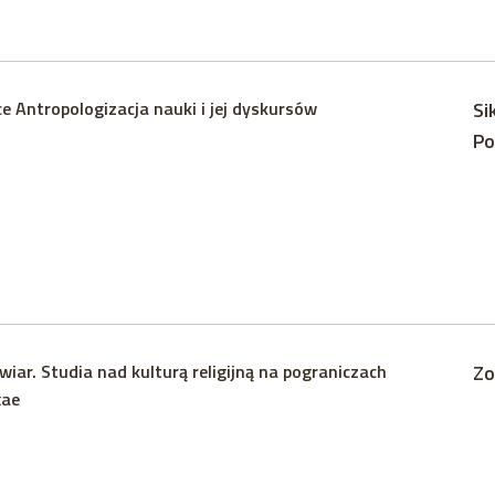
ce Antropologizacja nauki i jej dyskursów
Si
Po
wiar. Studia nad kulturą religijną na pograniczach
Zo
xae