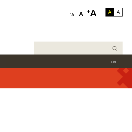
A
+
A
A
-
A
A
EN