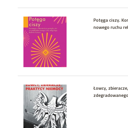
Potęga ciszy. Ko
nowego ruchu re
Łowcy, zbieracze
zdegradowaneg