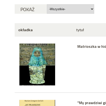
POKAŻ
okładka
tytuł
Matrioszka w hid
"My prawdziwi gó