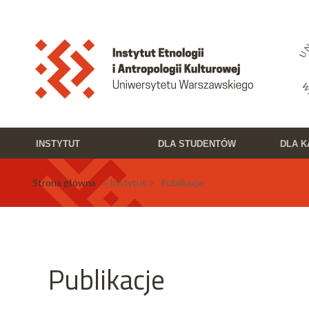
Przejdź do treści
Toggle high contrast
INSTYTUT
DLA STUDENTÓW
DLA 
Strona główna
> Instytut > Publikacje
Publikacje