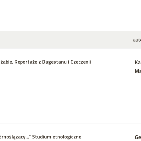
aut
żabie. Reportaże z Dagestanu i Czeczenii
Ka
Ma
rnoślązacy..." Studium etnologiczne
Ge