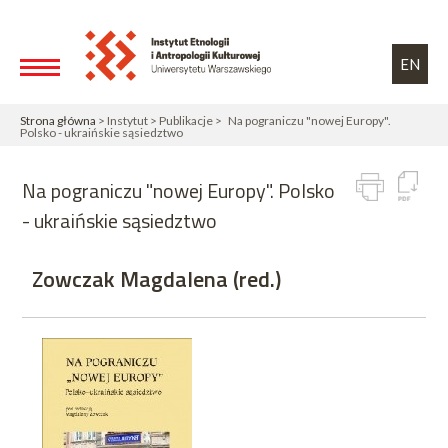
Przejdź do treści
Toggle high contrast
EN
Strona główna
> Instytut > Publikacje > Na pograniczu "nowej Europy".
Polsko - ukraińskie sąsiedztwo
Na pograniczu "nowej Europy". Polsko
- ukraińskie sąsiedztwo
Zowczak Magdalena (red.)