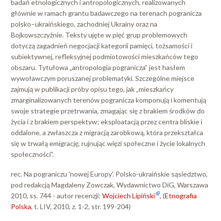
badań etnologicznych i antropologicznych, realizowanych
głównie w ramach grantu badawczego na terenach pogranicza
polsko–ukraińskiego, zachodniej Ukrainy oraz na
Bojkowszczyźnie. Teksty ujęte w pięć grup problemowych
dotyczą zagadnień negocjacji kategorii pamięci, tożsamości i
subiektywnej, refleksyjnej podmiotowości mieszkańców tego
obszaru. Tytułowa „antropologia pogranicza” jest hasłem
wywoławczym poruszanej problematyki. Szczególne miejsce
zajmują w publikacji próby opisu tego, jak „mieszkańcy
zmarginalizowanych terenów pogranicza komponują i komentują
swoje strategie przetrwania, zmagając się z brakiem środków do
życia i z brakiem perspektyw; eksploatacją przez centra bliskie i
oddalone, a zwłaszcza z migracją zarobkową, która przekształca
się w trwałą emigrację, rujnując więzi społeczne i życie lokalnych
społeczności”.
rec. Na pograniczu 'nowej Europy'. Polsko-ukraińskie sąsiedztwo,
pod redakcją Magdaleny Zowczak, Wydawnictwo DiG, Warszawa
2010, ss. 744 - autor recenzji:
Wojciech Lipiński
, (
Etnografia
Polska,
t. LIV, 2010, z. 1-2, str. 199-204)