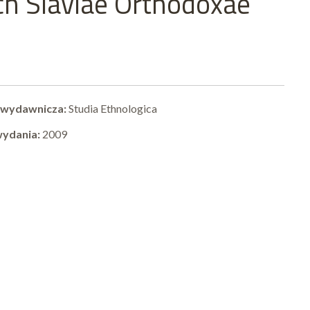
ach Slaviae Orthodoxae
 wydawnicza:
Studia Ethnologica
wydania:
2009