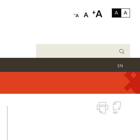
A
+
A
A
-
A
A
EN