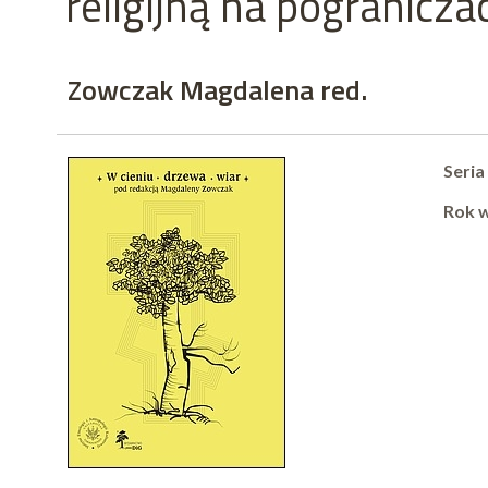
religijną na pogranicz
Zowczak Magdalena red.
Seria
Rok 