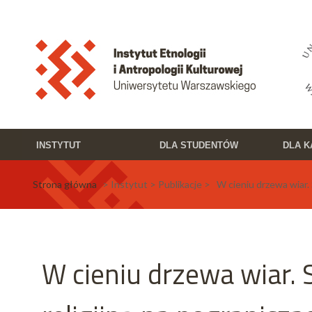
Przejdź do treści
Toggle high contrast
INSTYTUT
DLA STUDENTÓW
DLA 
Strona główna
> Instytut > Publikacje > W cieniu drzewa wiar. 
W cieniu drzewa wiar. 