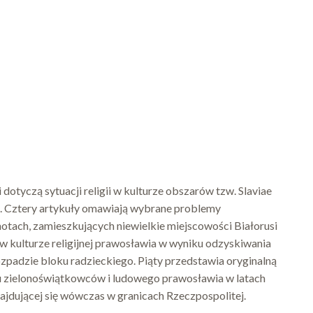
otyczą sytuacji religii w kulturze obszarów tzw. Slaviae
i. Cztery artykuły omawiają wybrane problemy
otach, zamieszkujących niewielkie miejscowości Białorusi
 kulturze religijnej prawosławia w wyniku odzyskiwania
rozpadzie bloku radzieckiego. Piąty przedstawia oryginalną
zielonoświątkowców i ludowego prawosławia w latach
najdującej się wówczas w granicach Rzeczpospolitej.