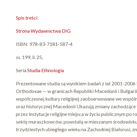
Spis treści
Strona Wydawnictwa DIG
ISBN: 978-83-7181-587-4
ss. 199, il. 25,
Seria
Studia Ethnologia
Prezentowane studia są wynikiem badań z lat 2001-2006 i d
Orthodoxae — w granicach Republiki Macedonii i Bułgari
współczesnej kultury religijnej zaobserwowane we wspóln
oraz historycznej Macedonii Ukazują zmiany zachodzące w
przez instytucje religijne miejsca w życiu publicznym po 
sektę muraszkowców, powstałą w mieszanym środowisku 
trzydziestych ubiegłego wieku na Zachodniej Białorusi, z