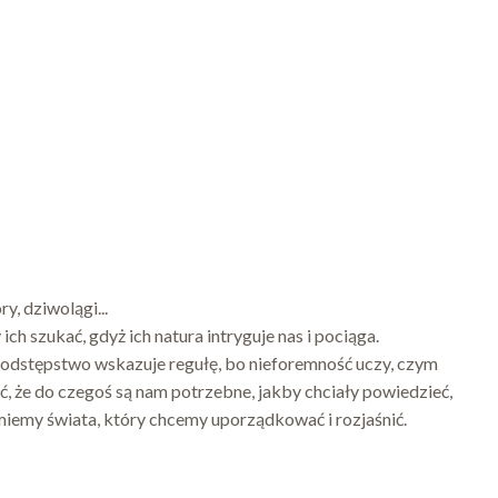
y, dziwolągi...
h szukać, gdyż ich natura intryguje nas i pociąga.
 odstępstwo wskazuje regułę, bo nieforemność uczy, czym
ić, że do czegoś są nam potrzebne, jakby chciały powiedzieć,
zumiemy świata, który chcemy uporządkować i rozjaśnić.