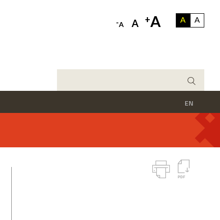
A
+
A
A
-
A
A
EN