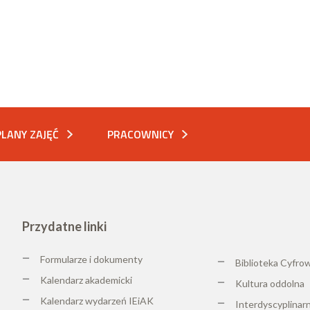
PLANY ZAJĘĆ
PRACOWNICY
Przydatne linki
Formularze i dokumenty
Biblioteka Cyfro
Kalendarz akademicki
K
ultura oddolna
Kalendarz wydarzeń IEiAK
Interdyscyplinar