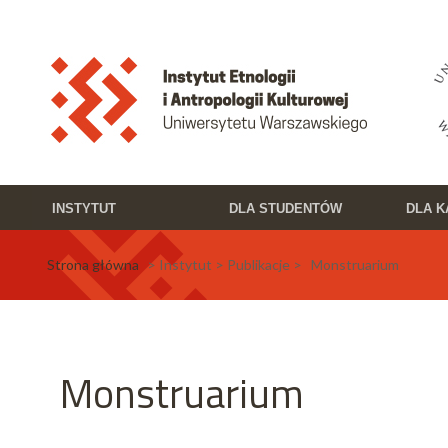
Przejdź do treści
Toggle high contrast
INSTYTUT
DLA STUDENTÓW
DLA 
Strona główna
> Instytut > Publikacje > Monstruarium
Monstruarium