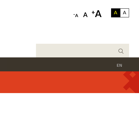
A
+
A
A
-
A
A
EN