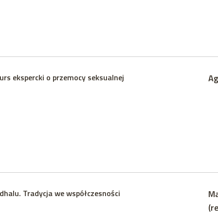
rs ekspercki o przemocy seksualnej
Ag
dhalu. Tradycja we współczesności
Ma
(r