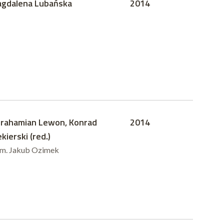
gdalena Lubańska
2014
rahamian Lewon, Konrad
2014
ekierski (red.)
um. Jakub Ozimek