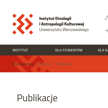
Przejdź do treści
Toggle high contrast
INSTYTUT
DLA STUDENTÓW
DLA 
Strona główna
> Instytut > Publikacje
Publikacje