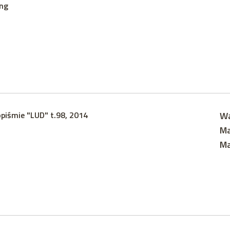
ing
piśmie "LUD" t.98, 2014
Wa
Ma
Ma