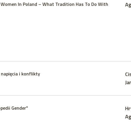
t Women In Poland – What Tradition Has To Do With
Ag
napięcia i konflikty
Ci
Ja
pedii Gender"
Hr
Ag