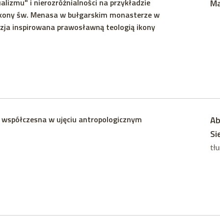
alizmu" i nierozróżnialności na przykładzie
Ma
ikony św. Menasa w bułgarskim monasterze w
zja inspirowana prawosławną teologią ikony
a współczesna w ujęciu antropologicznym
Ab
Si
tł