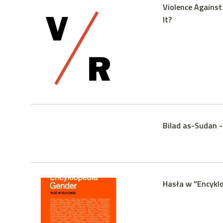
Violence Agains
It?
Bilad as-Sudan - 
Hasła w "Encyklo