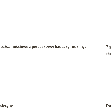
 tożsamościowe z perspektywy badaczy rodzimych
Zą
tł
edycyny
Ra