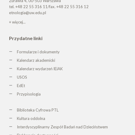
Żurawia 4, 00-503 Warszawa
tel. +48 22 55 316 11/fax. +48 22 55 316 12
etnologia@uw.edu.pl
+ więcej...
Przydatne linki
Formularze i dokumenty
Kalendarz akademicki
Kalendarz wydarzeń IEiAK
USOS
EdEt
Przypisologia
Biblioteka Cyfrowa PTL
K
ultura oddolna
Interdyscyplinarny Zespół Badań nad Dzieciństwem