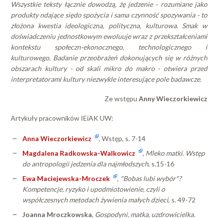
Wszystkie teksty łącznie dowodzą, żę jedzenie - rozumiane jako
produkty ndające siędo spożycia i sama czynność spozywania - to
złożona kwestia ideologiczna, polityczna, kulturowa. Smak w
doświadczeniu jednostkowym ewoluuje wraz z przekształceniami
kontekstu społeczn-ekonocznego, technologicznego i
kulturowego. Badanie przeobrażeń dokonujących się w różnych
obszarach kultury - od skali mikro do makro - otwiera przed
interpretatorami kultury niezwykle interesujące pole badawcze.
Ze wstępu
Anny Wieczorkiewicz
Artykuły pracowników IEiAK UW:
Anna Wieczorkiewicz
, Wstęp, s. 7-14
Magdalena Radkowska-Walkowicz
,
Mleko matki. Wstęp
do antropologii jedzenia dla najmłodszych
, s.15-16
Ewa Maciejewska-Mroczek
,
"Bobas lubi wybór"?
Kompetencje, ryzyko i upodmiotowienie, czyli o
współczesnych metodach żywienia małych dzieci
, s. 49-72
Joanna Mroczkowska
,
Gospodyni, matka, uzdrowicielka.