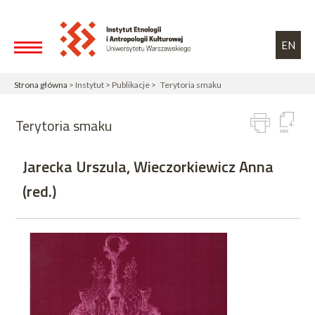
Przejdź do treści
Toggle high contrast
EN
Strona główna
> Instytut > Publikacje > Terytoria smaku
Terytoria smaku
Jarecka Urszula, Wieczorkiewicz Anna
(red.)