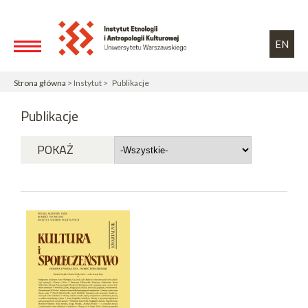
Przejdź do treści
Toggle high contrast
EN
Strona główna
> Instytut > Publikacje
Publikacje
POKAŻ