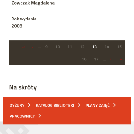
Zowczak Magdalena
Rok wydania
2008
«
‹
…
9
10
11
12
13
14
15
16
17
…
›
»
Na skróty
DYŻURY
KATALOG BIBLIOTEKI
PLANY ZAJĘĆ
PRACOWNICY