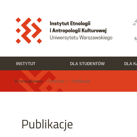
Przejdź do treści
Toggle high contrast
INSTYTUT
DLA STUDENTÓW
DLA 
Strona główna
> Instytut > Publikacje
Publikacje