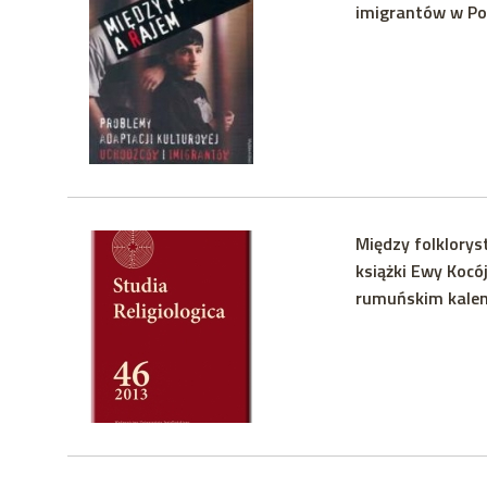
imigrantów w Po
Między folkloryst
książki Ewy Kocó
rumuńskim kale