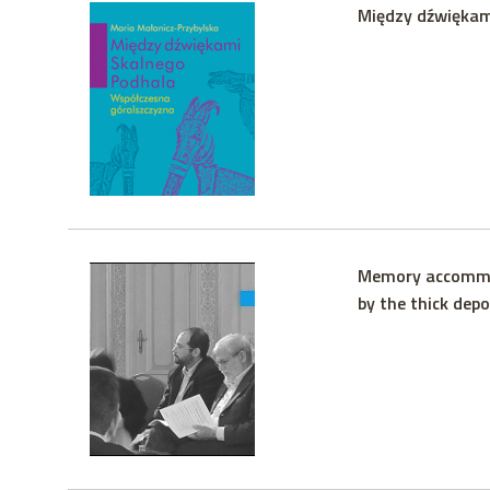
Między dźwiękam
Memory accommod
by the thick depo