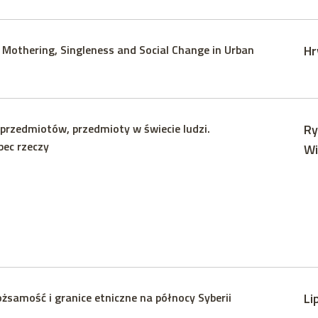
Mothering, Singleness and Social Change in Urban
Hr
 przedmiotów, przedmioty w świecie ludzi.
Ry
bec rzeczy
Wi
ożsamość i granice etniczne na północy Syberii
Li