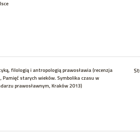
lsce
yką, filologią i antropologią prawosławia (recenzja
St
j, Pamięć starych wieków. Symbolika czasu w
ndarzu prawosławnym, Kraków 2013)