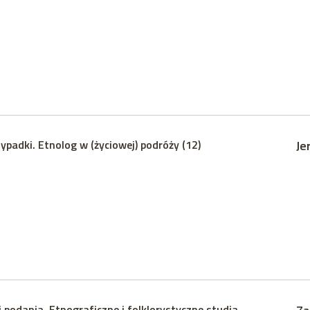
ypadki. Etnolog w (życiowej) podróży (12)
Je
 podania. Etnograficzne i folklorystyczne studia