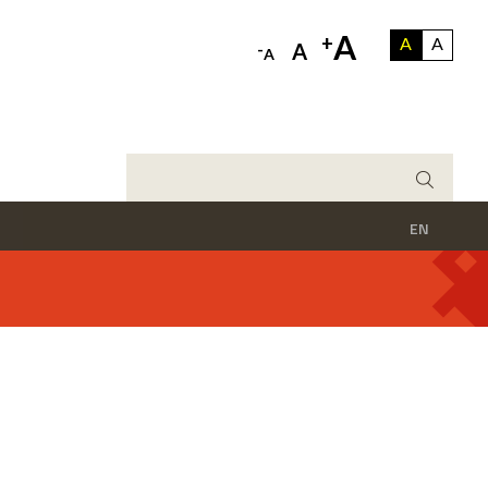
A
+
A
A
-
A
A
EN