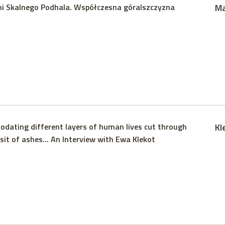
i Skalnego Podhala. Współczesna góralszczyzna
Ma
ating different layers of human lives cut through
Kl
sit of ashes... An Interview with Ewa Klekot