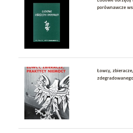
porównawcze wsi 
Łowcy, zbieracze
zdegradowaneg