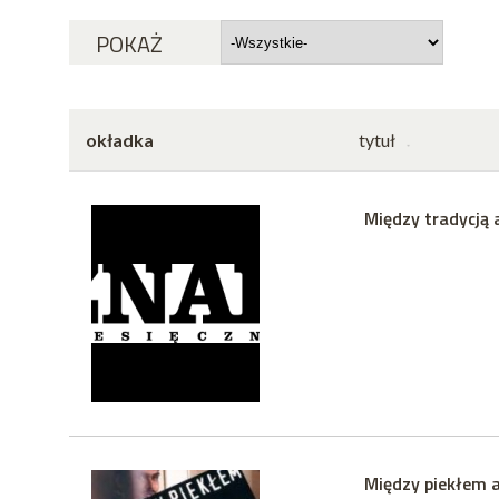
POKAŻ
okładka
tytuł
Między tradycją 
Między piekłem a