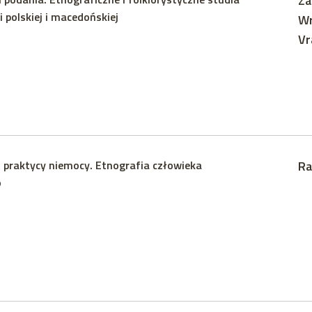
Za
polskiej i macedońskiej
Wr
Vr
, praktycy niemocy. Etnografia człowieka
Ra
o