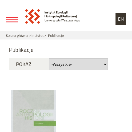
Przejdź do treści
Toggle high contrast
EN
Strona główna
> Instytut > Publikacje
Publikacje
POKAŻ