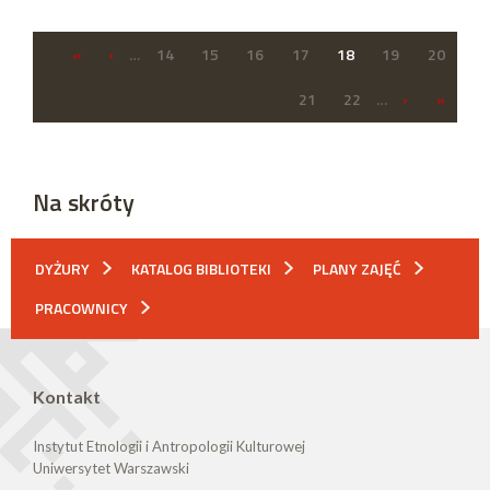
«
‹
…
14
15
16
17
18
19
20
21
22
…
›
»
Na skróty
DYŻURY
KATALOG BIBLIOTEKI
PLANY ZAJĘĆ
PRACOWNICY
Kontakt
Instytut Etnologii i Antropologii Kulturowej
Uniwersytet Warszawski