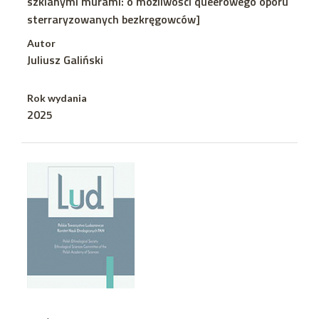
szklanymi murami: o możliwości queerowego oporu
sterraryzowanych bezkręgowców]
Autor
Juliusz Galiński
Rok wydania
2025