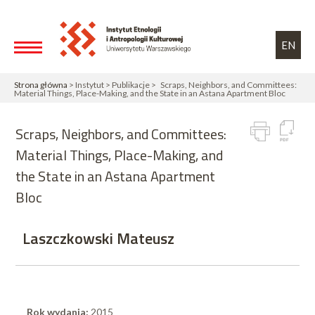
Przejdź do treści
Toggle high contrast
EN
Strona główna
> Instytut > Publikacje > Scraps, Neighbors, and Committees:
Material Things, Place-Making, and the State in an Astana Apartment Bloc
Scraps, Neighbors, and Committees:
Material Things, Place-Making, and
the State in an Astana Apartment
Bloc
Laszczkowski Mateusz
Rok wydania:
2015