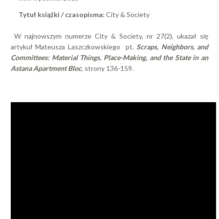
Tytuł książki / czasopisma:
City & Society
W najnowszym numerze City & Society, nr 27(2), ukazał się
artykuł Mateusza Laszczkowskiego pt.
Scraps, Neighbors, and
Committees: Material Things, Place-Making, and the State in an
Astana Apartment Bloc
, strony 136-159.