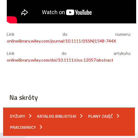
Link do numeru:
onlinelibrary.wiley.com/journal/10.1111/(ISSN)1548-744X
Link do artykułu:
onlinelibrary.wiley.com/doi/10.1111/ciso.12057/abstract
Na skróty
DYŻURY
KATALOG BIBLIOTEKI
PLANY ZAJĘĆ
PRACOWNICY