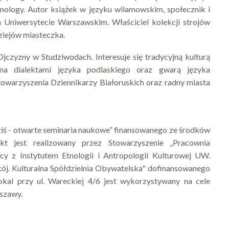
logy. Autor książek w języku wilamowskim, społecznik i
na Uniwersytecie Warszawskim. Właściciel kolekcji strojów
iejów miasteczka.
czyzny w Studziwodach. Interesuje się tradycyjną kulturą
ema dialektami języka podlaskiego oraz gwarą języka
 Stowarzyszenia Dziennikarzy Białoruskich oraz radny miasta
ziś - otwarte seminaria naukowe” finansowanego ze środków
kt jest realizowany przez Stowarzyszenie „Pracownia
y z Instytutem Etnologii i Antropologii Kulturowej UW.
kój. Kulturalna Spółdzielnia Obywatelska" dofinansowanego
kal przy ul. Wareckiej 4/6 jest wykorzystywany na cele
rszawy.