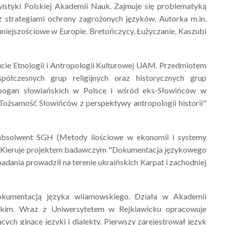
wistyki Polskiej Akademii Nauk. Zajmuje się problematyką
z strategiami ochrony zagrożonych języków. Autorka m.in.
mniejszościowe w Europie. Bretończycy, Łużyczanie, Kaszubi
tucie Etnologii i Antropologii Kulturowej UAM. Przedmiotem
ółczesnych grup religijnych oraz historycznych grup
pogan słowiańskich w Polsce i wśród eks-Słowińców w
żsamość Słowińców z perspektywy antropologii historii"
 absolwent SGH (Metody ilościowe w ekonomii i systemy
im. Kieruje projektem badawczym "Dokumentacja językowego
dania prowadził na terenie ukraińskich Karpat i zachodniej
okumentacją języka wilamowskiego. Działa w Akademii
skim. Wraz z Uniwersytetem w Rejkiawicku opracowuje
ych ginące języki i dialekty. Pierwszy zarejestrował język