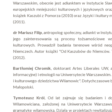
Warszawskim, obecnie jest adiunktem w Instytucie Sla
europejskich mniejszości kulturowych i językowych ora
książek Kaszubi z Pomorza (2010) oraz Języki i kultury 
(2011).
dr Mariusz Filip
, antropolog społeczny, adiunkt w Insty
jego zainteresowania są procesy tożsamościowe wsp
kulturowych. Prowadził badania terenowe wśród neo
Niemczech. Autor książki "Od Kaszubów do Niemców. To
(2012).
Bartłomiej Chromik
, doktorant Artes Liberales UW,
informacyjne) i etnologii na Uniwersytecie Warszawsk
i kulturowego dziedzictwa Wilamowic". Dotychczasowe ba
Małopolski.
Tymoteusz Król
, Od lat zajmuje się badaniem i d
Wilamowiciana, założonej na Uniwersytecie Warszaw
gramatykę wilamowską. Działa w projektach rewitalizując