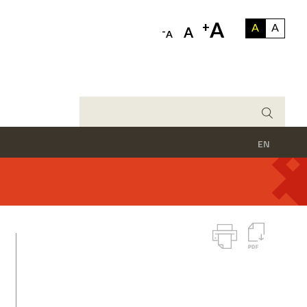
A
+
A
A
-
A
A
EN