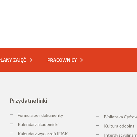
PLANY ZAJĘĆ
PRACOWNICY
Przydatne linki
Formularze i dokumenty
Biblioteka Cyfro
Kalendarz akademicki
K
ultura oddolna
Kalendarz wydarzeń IEiAK
Interdyscyplinar