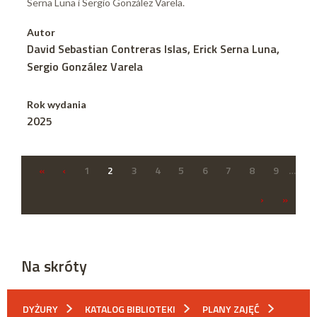
Serna Luna i Sergio González Varela.
Autor
David Sebastian Contreras Islas, Erick Serna Luna,
Sergio González Varela
Rok wydania
2025
«
‹
1
2
3
4
5
6
7
8
9
…
›
»
Na skróty
DYŻURY
KATALOG BIBLIOTEKI
PLANY ZAJĘĆ