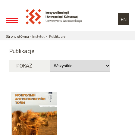
Przejdź do treści
Toggle high contrast
EN
Strona główna
> Instytut > Publikacje
Publikacje
POKAŻ