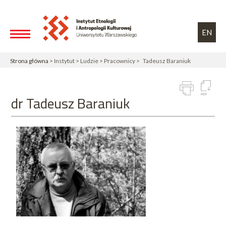
Przejdź do treści
Toggle high contrast
EN
Strona główna
> Instytut > Ludzie > Pracownicy > Tadeusz Baraniuk
dr Tadeusz Baraniuk