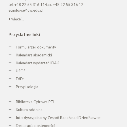
tel. +48 22 55 316 11/fax. +48 22 55 316 12
etnologia@uw.edu.pl
+ więcej...
Przydatne linki
Formularze i dokumenty
Kalendarz akademicki
Kalendarz wydarzeń IEiAK
USOS
EdEt
Przypisologia
Biblioteka Cyfrowa PTL
K
ultura oddolna
Interdyscyplinarny Zespół Badań nad Dzieciństwem
Deklaracja dostępności