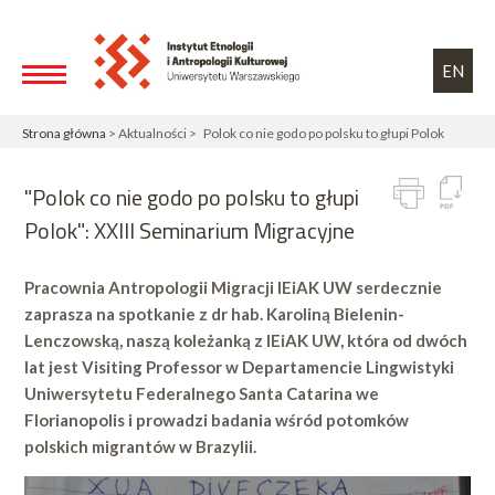
Przejdź do treści
Toggle high contrast
EN
Strona główna
> Aktualności > Polok co nie godo po polsku to głupi Polok
"Polok co nie godo po polsku to głupi
Polok": XXIII Seminarium Migracyjne
Pracownia Antropologii Migracji IEiAK UW serdecznie
zaprasza na spotkanie z
dr hab. Karoliną Bielenin-
Lenczowską
, naszą koleżanką z IEiAK UW, która od dwóch
lat jest Visiting Professor w Departamencie Lingwistyki
Uniwersytetu Federalnego Santa Catarina we
Florianopolis i prowadzi badania wśród potomków
polskich migrantów w Brazylii.