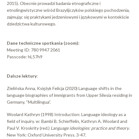
2015). Obecnie prowadzi badania etnograficzne i
etnolingwistyczne wśród Brazylijczyków polskiego pochodzenia,
zajmując się praktykami jedzeniowymi i językowymi w kontekście
dziedzictwa kulturowego.
Dane techniczne spotkania (zoom):
Meeting ID: 780 9947 2061
Passcode: hL57h9
Dalsze lektury
:
Zielińska Anna, Księżyk Felicja (2020) Language shifts in the
language biographies of immigrants from Upper Silesia residing in
Germany, “Multilingua”.
Woolard Kathryn (1998) Introduction: Language ideology as a
field of inquiry. w: Bambi B. Schieffelin, Kathryn A. Woolard and
Paul V. Kroskrity (red.)
Language ideologies: practice and theory
.
New York: Oxford University Press. 3-47.