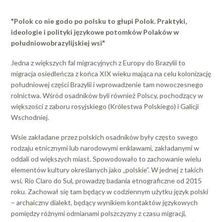
"Polok co nie godo po polsku to głupi Polok. Praktyki,
ideologie i polityki językowe potomków Polaków w
południowobrazylijskiej wsi"
Jedna z większych fal migracyjnych z Europy do Brazylii to
migracja osiedleńcza z końca XIX wieku mająca na celu kolonizację
południowej części Brazylii i wprowadzenie tam nowoczesnego
rolnictwa. Wśród osadników byli również Polscy, pochodzący w
większości z zaboru rosyjskiego (Królestwa Polskiego) i Galicji
Wschodniej.
Wsie zakładane przez polskich osadników były często swego
rodzaju etnicznymi lub narodowymi enklawami, zakładanymi w
oddali od większych miast. Spowodowało to zachowanie wielu
elementów kultury określanych jako „polskie”. W jednej z takich
wsi, Rio Claro do Sul, prowadzę badania etnograficzne od 2015
roku. Zachował się tam będący w codziennym użytku język polski
– archaiczny dialekt, będący wynikiem kontaktów językowych
pomiędzy różnymi odmianami polszczyzny z czasu migracji,