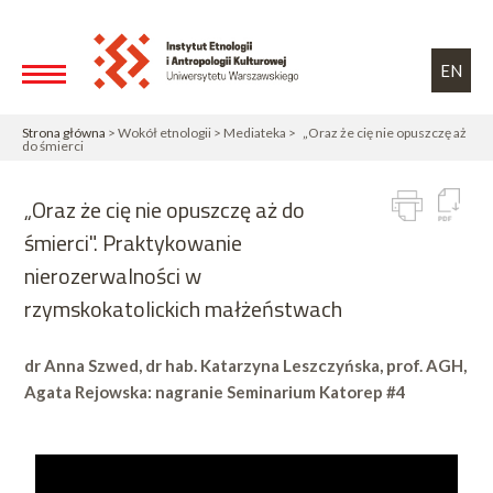
Przejdź do treści
Toggle high contrast
EN
Strona główna
> Wokół etnologii > Mediateka > „Oraz że cię nie opuszczę aż
do śmierci
„Oraz że cię nie opuszczę aż do
śmierci". Praktykowanie
nierozerwalności w
rzymskokatolickich małżeństwach
dr Anna Szwed, dr hab. Katarzyna Leszczyńska, prof. AGH,
Agata Rejowska: nagranie Seminarium Katorep #4