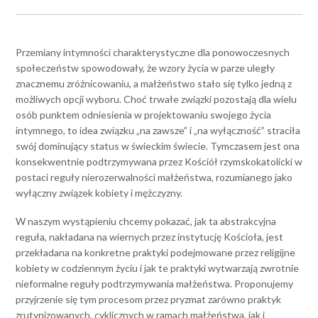
Przemiany intymności charakterystyczne dla ponowoczesnych
społeczeństw spowodowały, że wzory życia w parze uległy
znacznemu zróżnicowaniu, a małżeństwo stało się tylko jedną z
możliwych opcji wyboru. Choć trwałe związki pozostają dla wielu
osób punktem odniesienia w projektowaniu swojego życia
intymnego, to idea związku „na zawsze” i „na wyłączność” straciła
swój dominujący status w świeckim świecie. Tymczasem jest ona
konsekwentnie podtrzymywana przez Kościół rzymskokatolicki w
postaci reguły nierozerwalności małżeństwa, rozumianego jako
wyłączny związek kobiety i mężczyzny.
W naszym wystąpieniu chcemy pokazać, jak ta abstrakcyjna
reguła, nakładana na wiernych przez instytucję Kościoła, jest
przekładana na konkretne praktyki podejmowane przez religijne
kobiety w codziennym życiu i jak te praktyki wytwarzają zwrotnie
nieformalne reguły podtrzymywania małżeństwa. Proponujemy
przyjrzenie się tym procesom przez pryzmat zarówno praktyk
zrutynizowanych, cyklicznych w ramach małżeństwa, jak i