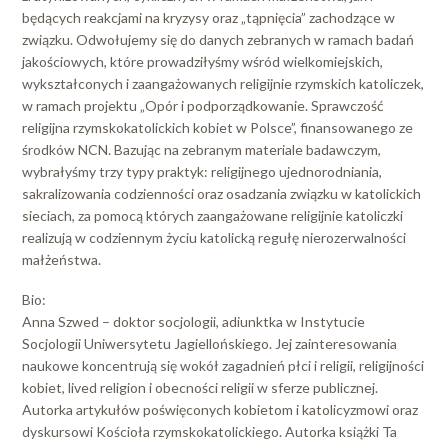
będących reakcjami na kryzysy oraz „tąpnięcia” zachodzące w
związku. Odwołujemy się do danych zebranych w ramach badań
jakościowych, które prowadziłyśmy wśród wielkomiejskich,
wykształconych i zaangażowanych religijnie rzymskich katoliczek,
w ramach projektu „Opór i podporządkowanie. Sprawczość
religijna rzymskokatolickich kobiet w Polsce”, finansowanego ze
środków NCN. Bazując na zebranym materiale badawczym,
wybrałyśmy trzy typy praktyk: religijnego ujednorodniania,
sakralizowania codzienności oraz osadzania związku w katolickich
sieciach, za pomocą których zaangażowane religijnie katoliczki
realizują w codziennym życiu katolicką regułę nierozerwalności
małżeństwa.
Bio:
Anna Szwed – doktor socjologii, adiunktka w Instytucie
Socjologii Uniwersytetu Jagiellońskiego. Jej zainteresowania
naukowe koncentrują się wokół zagadnień płci i religii, religijności
kobiet, lived religion i obecności religii w sferze publicznej.
Autorka artykułów poświęconych kobietom i katolicyzmowi oraz
dyskursowi Kościoła rzymskokatolickiego. Autorka książki Ta