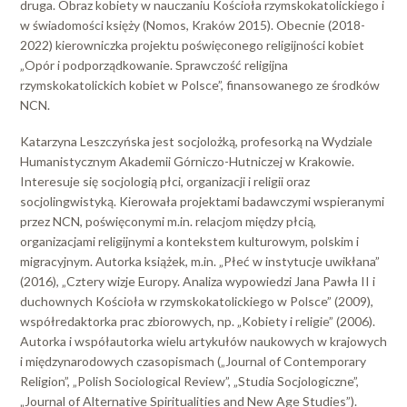
druga. Obraz kobiety w nauczaniu Kościoła rzymskokatolickiego i
w świadomości księży (Nomos, Kraków 2015). Obecnie (2018-
2022) kierowniczka projektu poświęconego religijności kobiet
„Opór i podporządkowanie. Sprawczość religijna
rzymskokatolickich kobiet w Polsce”, finansowanego ze środków
NCN.
Katarzyna Leszczyńska jest socjolożką, profesorką na Wydziale
Humanistycznym Akademii Górniczo-Hutniczej w Krakowie.
Interesuje się socjologią płci, organizacji i religii oraz
socjolingwistyką. Kierowała projektami badawczymi wspieranymi
przez NCN, poświęconymi m.in. relacjom między płcią,
organizacjami religijnymi a kontekstem kulturowym, polskim i
migracyjnym. Autorka książek, m.in. „Płeć w instytucje uwikłana”
(2016), „Cztery wizje Europy. Analiza wypowiedzi Jana Pawła II i
duchownych Kościoła w rzymskokatolickiego w Polsce” (2009),
współredaktorka prac zbiorowych, np. „Kobiety i religie” (2006).
Autorka i współautorka wielu artykułów naukowych w krajowych
i międzynarodowych czasopismach („Journal of Contemporary
Religion”, „Polish Sociological Review”, „Studia Socjologiczne”,
„Journal of Alternative Spiritualities and New Age Studies”).