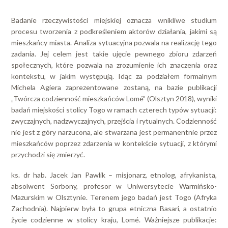
Badanie rzeczywistości miejskiej oznacza wnikliwe studium
procesu tworzenia z podkreśleniem aktorów działania, jakimi są
mieszkańcy miasta. Analiza sytuacyjna pozwala na realizację tego
zadania. Jej celem jest takie ujęcie pewnego zbioru zdarzeń
społecznych, które pozwala na zrozumienie ich znaczenia oraz
kontekstu, w jakim występują. Idąc za podziałem formalnym
Michela Agiera zaprezentowane zostaną, na bazie publikacji
„Twórcza codzienność mieszkańców Lomé” (Olsztyn 2018), wyniki
badań miejskości stolicy Togo w ramach czterech typów sytuacji:
zwyczajnych, nadzwyczajnych, przejścia i rytualnych. Codzienność
nie jest z góry narzucona, ale stwarzana jest permanentnie przez
mieszkańców poprzez zdarzenia w kontekście sytuacji, z którymi
przychodzi się zmierzyć.
ks. dr hab. Jacek Jan Pawlik – misjonarz, etnolog, afrykanista,
absolwent Sorbony, profesor w Uniwersytecie Warmińsko-
Mazurskim w Olsztynie. Terenem jego badań jest Togo (Afryka
Zachodnia). Najpierw była to grupa etniczna Basari, a ostatnio
życie codzienne w stolicy kraju, Lomé. Ważniejsze publikacje: