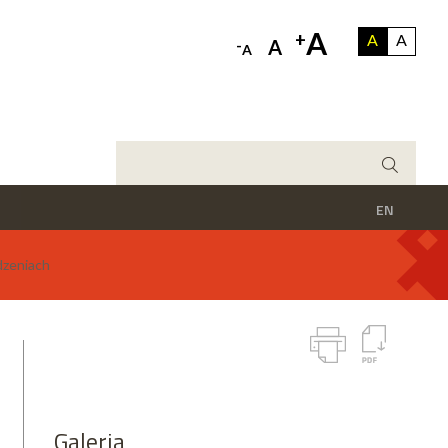
A
+
A
A
-
A
A
EN
dzeniach
Galeria