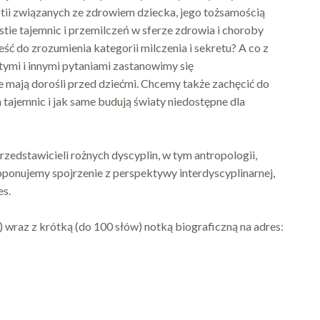
tii związanych ze zdrowiem dziecka, jego tożsamością
tie tajemnic i przemilczeń w sferze zdrowia i choroby
́ć do zrozumienia kategorii milczenia i sekretu? A co z
tymi i innymi pytaniami zastanowimy się
mają dorośli przed dziećmi. Chcemy także zachęcić do
h tajemnic i jak same budują światy niedostępne dla
zedstawicieli rożnych dyscyplin, w tym antropologii,
roponujemy spojrzenie z perspektywy interdyscyplinarnej,
es.
wraz z krótką (do 100 słów) notką biograficzną na adres: