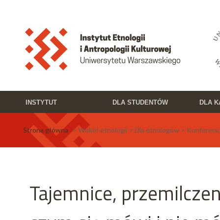
Przejdź do treści
Toggle high contrast
INSTYTUT
DLA STUDENTÓW
DLA 
Strona główna
> Wokół etnologii > Dla etnologów > Konferenc
Tajemnice, przemilczen