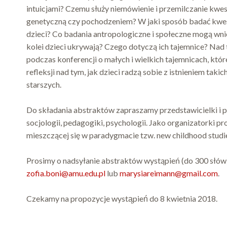
intuicjami? Czemu służy niemówienie i przemilczanie kwes
genetyczną czy pochodzeniem? W jaki sposób badać kwes
dzieci? Co badania antropologiczne i społeczne mogą wnies
kolei dzieci ukrywają? Czego dotyczą ich tajemnice? Nad 
podczas konferencji o małych i wielkich tajemnicach, które 
refleksji nad tym, jak dzieci radzą sobie z istnieniem takic
starszych.
Do składania abstraktów zapraszamy przedstawicielki i pr
socjologii, pedagogiki, psychologii. Jako organizatorki p
mieszczącej się w paradygmacie tzw. new childhood studi
Prosimy o nadsyłanie abstraktów wystąpień (do 300 słów) 
zofia.boni@amu.edu.pl
lub
marysiareimann@gmail.com
.
Czekamy na propozycje wystąpień do 8 kwietnia 2018.