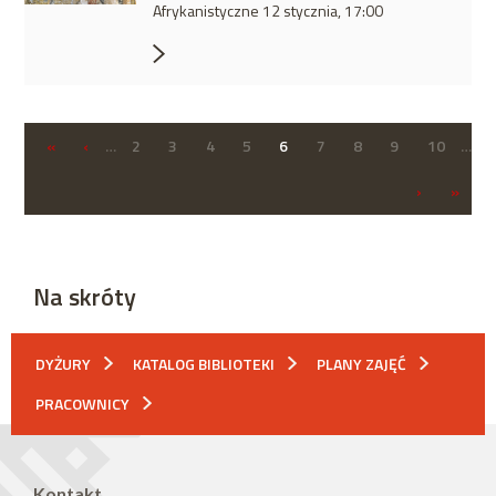
Afrykanistyczne 12 stycznia, 17:00
«
‹
…
2
3
4
5
6
7
8
9
10
…
›
»
Na skróty
DYŻURY
KATALOG BIBLIOTEKI
PLANY ZAJĘĆ
PRACOWNICY
Kontakt