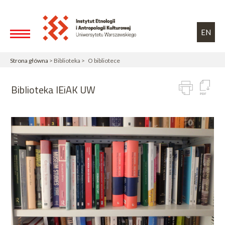
Przejdź do treści
Toggle high contrast
EN
Strona główna
> Biblioteka > O bibliotece
Biblioteka IEiAK UW