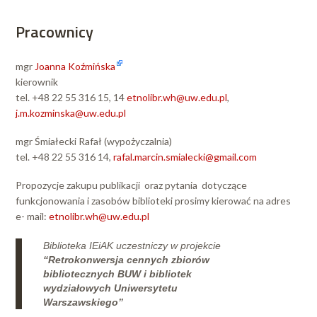
Pracownicy
mgr
Joanna Koźmińska
kierownik
tel. +48 22 55 316 15, 14
etnolibr.wh@uw.edu.pl
,
j.m.kozminska@uw.edu.pl
mgr Śmiałecki Rafał (wypożyczalnia)
tel. +48 22 55 316 14,
rafal.marcin.smialecki@gmail.com
Propozycje zakupu publikacji oraz pytania dotyczące
funkcjonowania i zasobów biblioteki prosimy kierować na adres
e- mail:
etnolibr.wh@uw.edu.pl
Biblioteka IEiAK uczestniczy w projekcie
“Retrokonwersja cennych zbiorów
bibliotecznych BUW i bibliotek
wydziałowych Uniwersytetu
Warszawskiego”