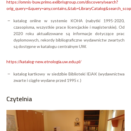
https://omnis-buw.primo.exlibrisgroup.com/discovery/search?
orig_query=&query=any,contains,&tab=LibraryCatalog&search_
katalog online w systemie KOHA (nabytki 1995-2020,
czasopisma, wszystkie prace licencjackie i magisterskie). Od
2020 roku aktualizowane są informacje dotyczące prac
dyplomowych, rekordy bibliograficzne wydawnictw zwartych
są dostępne w katalogu centralnym UW.
https://katalog-new.etnologia.uw.edu.pl/
katalog kartkowy w siedzibie Biblioteki IEiAK (wydawnictwa
zwarte i ciągłe wydane przed 1995 r. )
Czytelnia