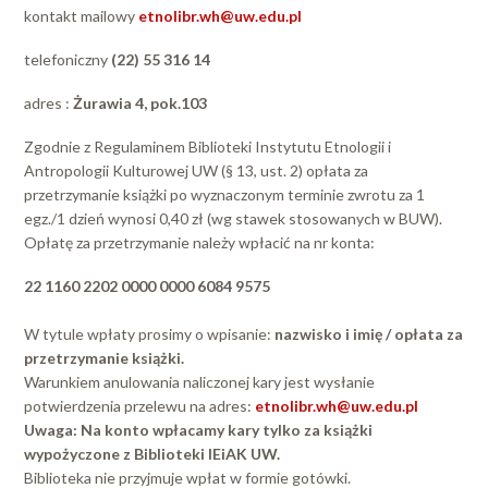
kontakt mailowy
etnolibr.wh@uw.edu.pl
telefoniczny
(22) 55 316 14
adres :
Żurawia 4, pok.103
Zgodnie z Regulaminem Biblioteki Instytutu Etnologii i
Antropologii Kulturowej UW (§ 13, ust. 2) opłata za
przetrzymanie książki po wyznaczonym terminie zwrotu za 1
egz./1 dzień wynosi 0,40 zł (wg stawek stosowanych w BUW).
Opłatę za przetrzymanie należy wpłacić na nr konta:
22 1160 2202 0000 0000 6084 9575
W tytule wpłaty prosimy o wpisanie:
nazwisko i imię / opłata za
przetrzymanie książki.
Warunkiem anulowania naliczonej kary jest wysłanie
potwierdzenia przelewu na adres:
etnolibr.wh@uw.edu.pl
Uwaga: Na konto wpłacamy kary tylko za książki
wypożyczone z Biblioteki IEiAK UW.
Biblioteka nie przyjmuje wpłat w formie gotówki.