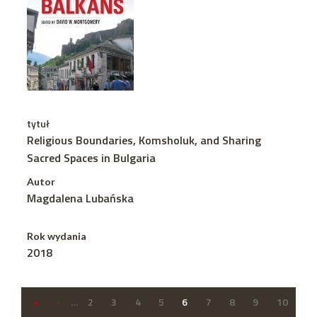
tytuł
Religious Boundaries, Komsholuk, and Sharing
Sacred Spaces in Bulgaria
Autor
Magdalena Lubańska
Rok wydania
2018
«
‹
…
2
3
4
5
6
7
8
9
10