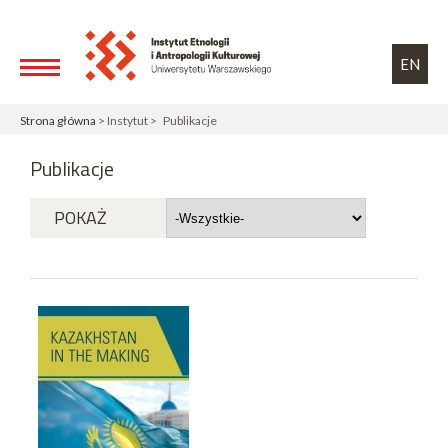
Przejdź do treści
Toggle high contrast
EN
Strona główna
> Instytut > Publikacje
Publikacje
POKAŻ