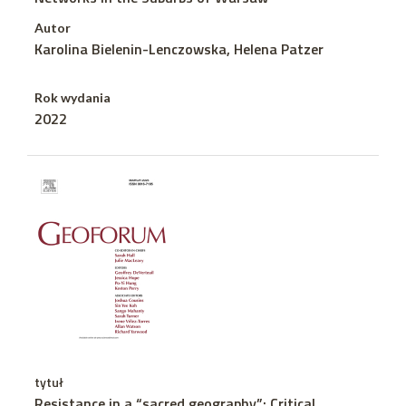
Autor
Karolina Bielenin-Lenczowska, Helena Patzer
Rok wydania
2022
tytuł
Resistance in a “sacred geography”: Critical