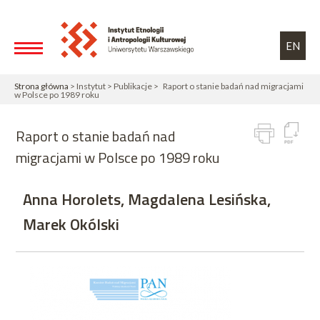
Przejdź do treści
Toggle high contrast
EN
Strona główna
> Instytut > Publikacje > Raport o stanie badań nad migracjami
w Polsce po 1989 roku
Raport o stanie badań nad
migracjami w Polsce po 1989 roku
Anna Horolets, Magdalena Lesińska,
Marek Okólski