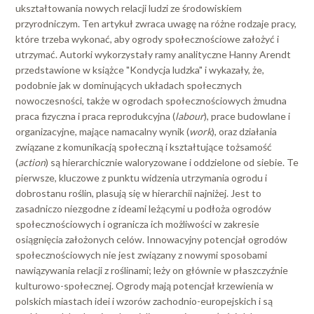
ukształtowania nowych relacji ludzi ze środowiskiem
przyrodniczym. Ten artykuł zwraca uwagę na różne rodzaje pracy,
które trzeba wykonać, aby ogrody społecznościowe założyć i
utrzymać. Autorki wykorzystały ramy analityczne Hanny Arendt
przedstawione w książce "Kondycja ludzka" i wykazały, że,
podobnie jak w dominujących układach społecznych
nowoczesności, także w ogrodach społecznościowych żmudna
praca fizyczna i praca reprodukcyjna (
labour
), prace budowlane i
organizacyjne, mające namacalny wynik (
work
), oraz działania
związane z komunikacją społeczną i kształtujące tożsamość
(
action
) są hierarchicznie waloryzowane i oddzielone od siebie. Te
pierwsze, kluczowe z punktu widzenia utrzymania ogrodu i
dobrostanu roślin, plasują się w hierarchii najniżej. Jest to
zasadniczo niezgodne z ideami leżącymi u podłoża ogrodów
społecznościowych i ogranicza ich możliwości w zakresie
osiągnięcia założonych celów. Innowacyjny potencjał ogrodów
społecznościowych nie jest związany z nowymi sposobami
nawiązywania relacji z roślinami; leży on głównie w płaszczyźnie
kulturowo-społecznej. Ogrody mają potencjał krzewienia w
polskich miastach idei i wzorów zachodnio-europejskich i są