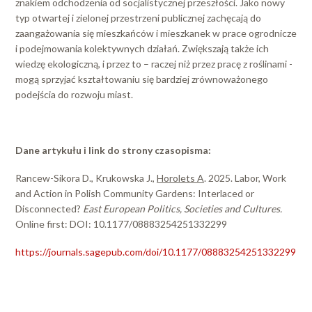
znakiem odchodzenia od socjalistycznej przeszłości. Jako nowy
typ otwartej i zielonej przestrzeni publicznej zachęcają do
zaangażowania się mieszkańców i mieszkanek w prace ogrodnicze
i podejmowania kolektywnych działań. Zwiększają także ich
wiedzę ekologiczną, i przez to – raczej niż przez pracę z roślinami -
mogą sprzyjać kształtowaniu się bardziej zrównoważonego
podejścia do rozwoju miast.
Dane artykułu i link do strony czasopisma:
Rancew-Sikora D., Krukowska J.,
Horolets A
. 2025. Labor, Work
and Action in Polish Community Gardens: Interlaced or
Disconnected?
East European Politics, Societies and Cultures.
Online first: DOI: 10.1177/08883254251332299
https://journals.sagepub.com/doi/10.1177/08883254251332299