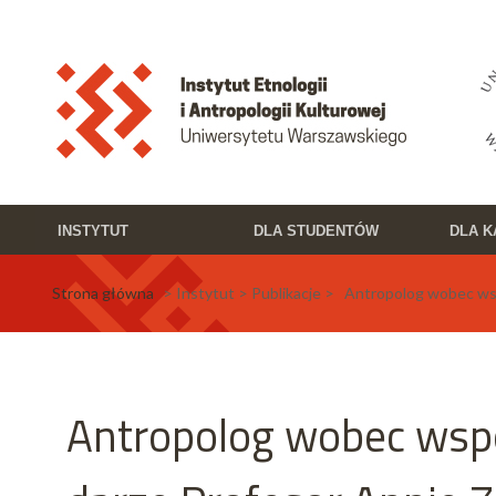
Przejdź do treści
Toggle high contrast
INSTYTUT
DLA STUDENTÓW
DLA 
Strona główna
> Instytut > Publikacje > Antropolog wobec ws
Antropolog wobec wsp