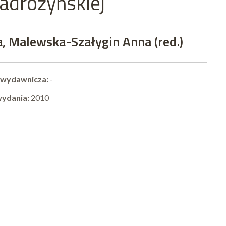
adrożyńskiej
 Malewska-Szałygin Anna (red.)
 wydawnicza:
-
wydania:
2010