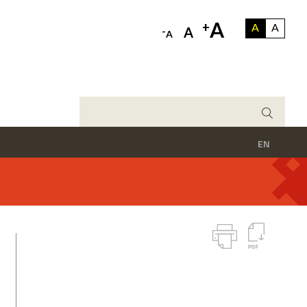
A
+
A
A
-
A
A
EN