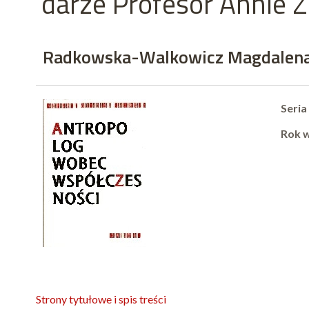
darze Profesor Annie Z
Radkowska-Walkowicz Magdalena,
Seria
Rok 
Strony tytułowe i spis treści