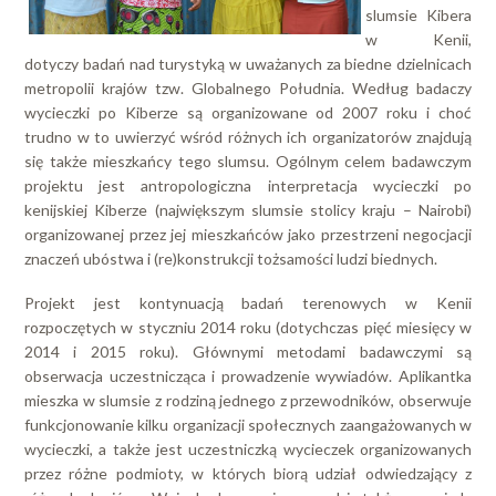
slumsie Kibera
w Kenii,
dotyczy badań nad turystyką w uważanych za biedne dzielnicach
metropolii krajów tzw. Globalnego Południa. Według badaczy
wycieczki po Kiberze są organizowane od 2007 roku i choć
trudno w to uwierzyć wśród różnych ich organizatorów znajdują
się także mieszkańcy tego slumsu. Ogólnym celem badawczym
projektu jest antropologiczna interpretacja wycieczki po
kenijskiej Kiberze (największym slumsie stolicy kraju – Nairobi)
organizowanej przez jej mieszkańców jako przestrzeni negocjacji
znaczeń ubóstwa i (re)konstrukcji tożsamości ludzi biednych.
Projekt jest kontynuacją badań terenowych w Kenii
rozpoczętych w styczniu 2014 roku (dotychczas pięć miesięcy w
2014 i 2015 roku). Głównymi metodami badawczymi są
obserwacja uczestnicząca i prowadzenie wywiadów. Aplikantka
mieszka w slumsie z rodziną jednego z przewodników, obserwuje
funkcjonowanie kilku organizacji społecznych zaangażowanych w
wycieczki, a także jest uczestniczką wycieczek organizowanych
przez różne podmioty, w których biorą udział odwiedzający z