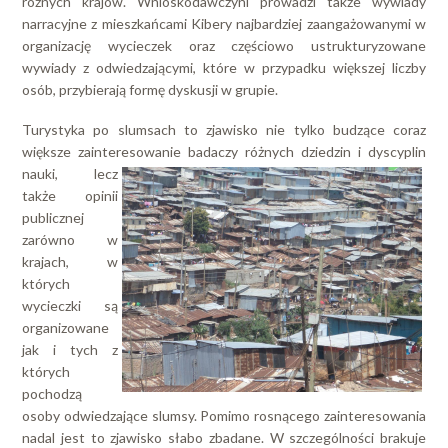
różnych krajów. Wnioskodawczyni prowadzi także wywiady
narracyjne z mieszkańcami Kibery najbardziej zaangażowanymi w
organizację wycieczek oraz częściowo ustrukturyzowane
wywiady z odwiedzającymi, które w przypadku większej liczby
osób, przybierają formę dyskusji w grupie.
Turystyka po slumsach to zjawisko nie tylko budzące coraz
większe zainteresowanie badaczy różnych dziedzin i
dyscyplin
nauki, lecz
także opinii
publicznej
zarówno w
krajach, w
których
wycieczki są
organizowane
jak i tych z
których
pochodzą
osoby odwiedzające slumsy. Pomimo rosnącego zainteresowania
nadal jest to zjawisko słabo zbadane. W szczególności brakuje