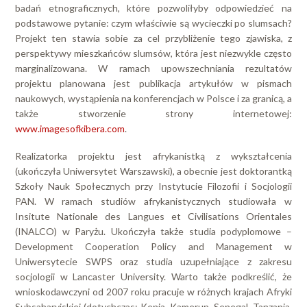
badań etnograficznych, które pozwoliłyby odpowiedzieć na
podstawowe pytanie: czym właściwie są wycieczki po slumsach?
Projekt ten stawia sobie za cel przybliżenie tego zjawiska, z
perspektywy mieszkańców slumsów, która jest niezwykle często
marginalizowana. W ramach upowszechniania rezultatów
projektu planowana jest publikacja artykułów w pismach
naukowych, wystąpienia na konferencjach w Polsce i za granicą, a
także stworzenie strony internetowej:
www.imagesofkibera.com
.
Realizatorka projektu jest afrykanistką z wykształcenia
(ukończyła Uniwersytet Warszawski), a obecnie jest doktorantką
Szkoły Nauk Społecznych przy Instytucie Filozofii i Socjologii
PAN. W ramach studiów afrykanistycznych studiowała w
Insitute Nationale des Langues et Civilisations Orientales
(INALCO) w Paryżu. Ukończyła także studia podyplomowe –
Development Cooperation Policy and Management w
Uniwersytecie SWPS oraz studia uzupełniające z zakresu
socjologii w Lancaster University. Warto także podkreślić, że
wnioskodawczyni od 2007 roku pracuje w różnych krajach Afryki
Subsaharyjskiej (dotychczas: Kenia, Kamerun, Senegal, Tanzania,