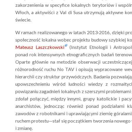
zakorzenienia w specyfice lokalnych terytoriów i wspó
Włoch, a aktywiści z Val di Susa utrzymują aktywne kon
świecie.
W ramach realizowanego w latach 2013‑2016, dzięki proje
społeczność lokalna wobec projektu budowy szybkiej kol
Mateusz Laszczkowski
(Instytut Etnologii i Antropo
ponad rok intensywnych etnograficznych badań terenow
Oparte głównie na metodzie obserwacji uczestniczące
różnorodność ruchu No TAV i opisują wypracowane wewn
hierarchii czy struktur przywódczych. Badania pozwalają 
upowszechnieniu wśród ludności wiedzy z rozmaityc
powiązaniu zagadnień lokalnych z szerszymi problemam
zdołał połączyć, między innymi, grupy katolickie i p
anarchistów, jednocząc również ponad podziałami klas
zawodów z robotnikami i uprawiającymi ziemię góralami.
ruchem protestu—stał się początkiem tworzenia nowego t
i zmianę.