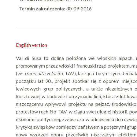
Termin zakończenia:
30-09-2016
English version
Val di Susa to dolina położona we włoskich alpach, 
promowanym przez włoski i francuski rząd projektem, ma
(wł.
treno alta velocità,
TAV), łącząca Turyn i Lyon. Jedna
początku lat 90., projekt spotkał się z oporem miejs
lewicowych grup politycznych, a także niezależnych 
kosztownej w budowie i utrzymaniu linii, która zdublował
niszczącemu wpływowi projektu na pejzaż, środowisko
protestów ruch No TAV, w ciągu swej długiej historii, po
ekonomii politycznej, zwłaszcza w odniesieniu do rozwoju
krytyką związków pomiędzy państwem a potężnymi grup
nowy wzorzec oporu przeciwko niszczącym efektom neo