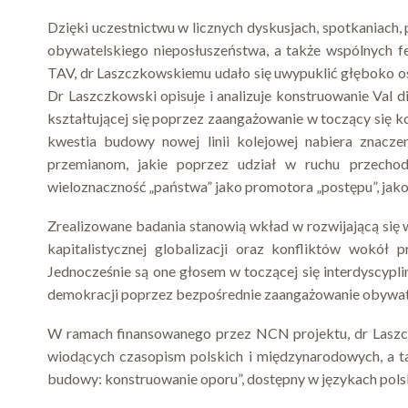
Dzięki uczestnictwu w licznych dyskusjach, spotkaniach,
obywatelskiego nieposłuszeństwa, a także wspólnych f
TAV, dr Laszczkowskiemu udało się uwypuklić głęboko o
Dr Laszczkowski opisuje i analizuje konstruowanie Val d
kształtującej się poprzez zaangażowanie w toczący się ko
kwestia budowy nowej linii kolejowej nabiera znaczen
przemianom, jakie poprzez udział w ruchu przechod
wieloznaczność „państwa” jako promotora „postępu”, jako 
Zrealizowane badania stanowią wkład w rozwijającą się 
kapitalistycznej globalizacji oraz konfliktów wokół p
Jednocześnie są one głosem w toczącej się interdyscypli
demokracji poprzez bezpośrednie zaangażowanie obywate
W ramach finansowanego przez NCN projektu, dr Laszc
wiodących czasopism polskich i międzynarodowych, a t
budowy: konstruowanie oporu”, dostępny w językach polsk