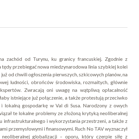
na zachód od Turynu, ku granicy francuskiej. Zgodnie z
 tędy przebiegać nowa miedzynarodowa linia szybkiej kolei
k już od chwili ogłoszenia pierwszych, szkicowych planów, na
cowej ludności, obrońców środowiska, rozmaitych, głównie
ekspertów. Zwracają oni uwagę na wątpliwą opłacalność
aby istniejące już połączenie, a także protestują przeciwko
 i lokalną gospodarkę w Val di Susa. Narodzony z owych
wiązał te lokalne problemy ze złożoną krytyką neoliberalnej
 infrastrukturalnego i wykorzystania przestrzeni, a także z
ami przemysłowymi i finansowymi. Ruch No TAV wyznaczył
liberalnej globalizacji – oporu, który czerpie siłę z