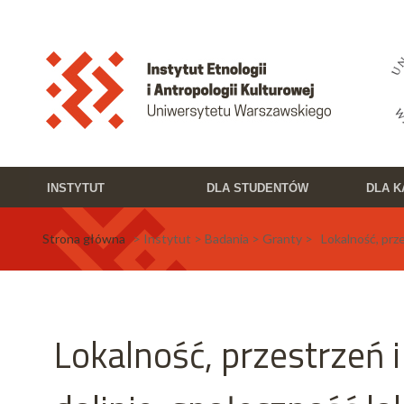
Przejdź do treści
Toggle high contrast
INSTYTUT
DLA STUDENTÓW
DLA 
Strona główna
> Instytut > Badania > Granty > Lokalność, przes
Lokalność, przestrzeń i