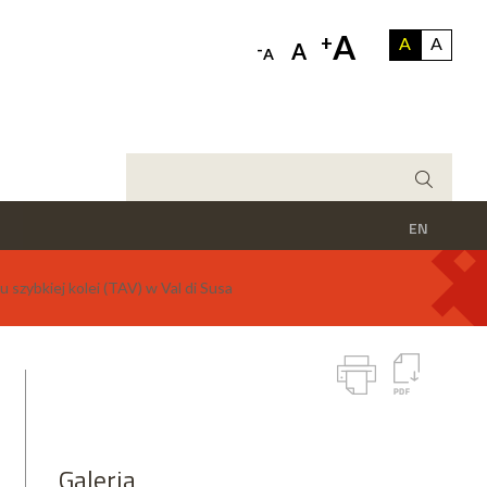
A
+
A
A
-
A
A
EN
 szybkiej kolei (TAV) w Val di Susa
Galeria