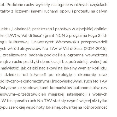
lnot. Podobne ruchy wyrosły następnie w różnych częściach
takty z licznymi innymi ruchami oporu i protestu na całym
ktu „Lokalność, przestrzeń i państwo w alpejskiej dolinie:
ei (TAV) w Val di Susa” (grant NCN z programu Fuga 2), dr
logii Kulturowej, Uniwersytet Warszawski) przeprowadził
ych wśród aktywistów No TAV w Val di Susa (2014‑2015).
j, zrealizowane badania podkreślają ogromną wewnętrzną
ątrz ruchu praktyki demokracji bezpośredniej, wolnej od
naświetlić, jak dzięki naciskowi na lokalny wymiar kofliktu,
h dziedzin—od inżynierii po ekologię i ekonomię—oraz
i polityczno-ekonomicznymi i środowiskowymi, ruch No TAV
acyfistyczne ze środowiskami komunistów-autonomistów czy
owymi—przedstawicieli miejskiej inteligencji i wolnych
 W ten sposób ruch No TAV stał się czymś więcej niż tylko
ypu szerokiej wspólnoty lokalnej, otwartej na różnorodność