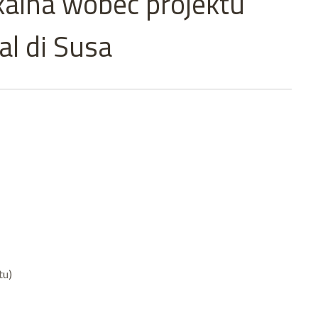
okalna wobec projektu
al di Susa
tu)