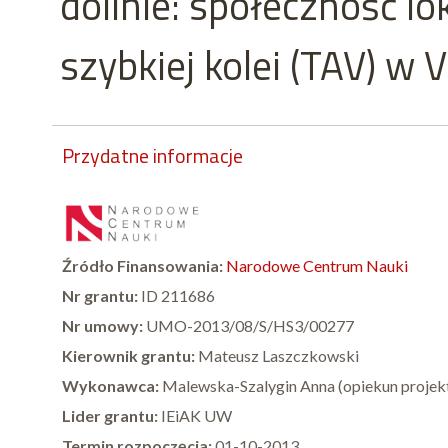
dolinie: społeczność l
szybkiej kolei (TAV) w V
Przydatne informacje
Źródło Finansowania:
Narodowe Centrum Nauki
Nr grantu:
ID 211686
Nr umowy:
UMO-2013/08/S/HS3/00277
Kierownik grantu:
Mateusz Laszczkowski
Wykonawca:
Malewska-Szalygin Anna (opiekun projek
Lider grantu:
IEiAK UW
Termin rozpoczęcia:
01-10-2013