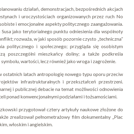
 planowaniu działań, demonstracjach, bezpośrednich akcjach
estynach i uroczystościach organizowanych przez ruch No
sobiste i emocjonalne aspekty politycznego zaangażowania.
i Susa jako terytorialnego punktu odniesienia dla wspólnoty
nflikt; rozważa, w jaki sposób pozornie czysto „techniczna”
ia politycznego i społecznego; przygląda się osobistym
zą poszczególni mieszkańcy doliny; a także podkreśla
symbolu, wartości, lecz również jako wroga i zagrożenie.
w ostatnich latach antropologię nowego typu oporu przeciw
rojektów infrastrukturalnych i przekształceń przestrzeni.
narnej i publicznej debacie na temat możliwości odnowienia
li ponad konwencjonalnymi podziałami i tożsamościami.
zkowski przygotował cztery artykuły naukowe złożone do
akże zrealizował pełnometrażowy film dokumentalny „Plac
im, włoskim i angielskim.