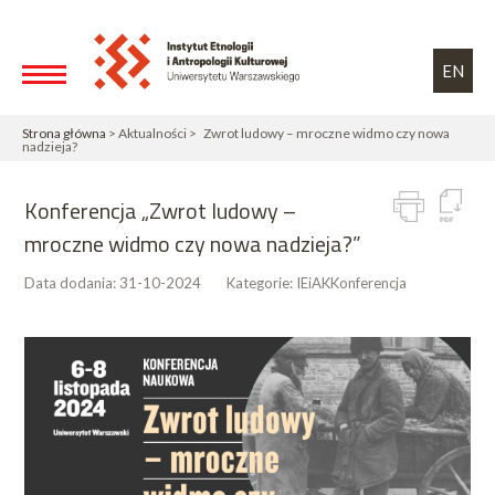
Przejdź do treści
Toggle high contrast
EN
Strona główna
> Aktualności > Zwrot ludowy – mroczne widmo czy nowa
nadzieja?
Konferencja „Zwrot ludowy –
mroczne widmo czy nowa nadzieja?”
Data dodania:
31-10-2024
Kategorie:
IEiAK
Konferencja