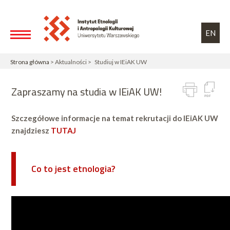
Przejdź do treści
Toggle high contrast
EN
Strona główna
> Aktualności > Studiuj w IEiAK UW
Zapraszamy na studia w IEiAK UW!
Szczegółowe informacje na temat rekrutacji do IEiAK UW
znajdziesz
TUTAJ
Co to jest etnologia?