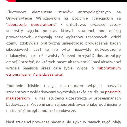
Kluczowym elementem studiów antropologicznych na
Uniwersytecie Warszawskim na poziomie licencjackim są
"
laboratoria etnograficzne
" - unikatowe, trwające cztery
semestry zajęcia, podczas których studenci, pod opieką
prowadzących, odbywają serię wyjazdów terenowych, dzięki
czemu zdobywają praktyczną umiejętność prowadzenia badań
jakościowych. Jest to nie tylko niezwykłe doświadczenie
edukacyjne, ale też swoisty "obrzęd przejścia", dostarczający
emocji i przeżyć, do których nasze absolwentki i nasi absolwenci
wracają pamięcią przez całe życie. Więcej o "
laboratorium
etnograficznym" znajdziesz tutaj
.
Podobnie bliskie relacje mistrz-uczeń wiążące naszych
studentów z wykładowcami wyróżniają także studia na
poziomie
magisterskim
. Tu nasi studenci uczestniczą w proseminariach
badawczych. Proseminaria są zaprojektowane jako podniesione
do trzeciej potęgi laboratoria badawcze.
Nasi studenci prowadzą badania nie tylko w ramach zajęć. Mają