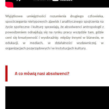
Wyjątkowe umiejętności rozumienia drugiego człowieka,
spostrzegania nietypowych zjawisk i analitycznego spojrzenia na
życie społeczne i kulturę sprawiają, że absolwenci antropologii z
powodzeniem odnajdują się na rynku pracy wszędzie tam, gdzie
ceni się kreatywność i wyobraźnię: między innymi w biznesie, w
edukacji, w mediach, w działalności wydawniczej, w
organizacjach pozarządowych i w instytucjach kultury.
A co mówią nasi absolwenci?