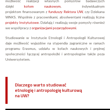
możliwość realizacji własnych pomysłów badawczych
dzięki
kołom naukowym
, indywidualnym
projektom finansowanym z
funduszy Rektora UW
, czy Dziekana
WNKS. Wspólnie z pracownikami, absolwentami realizują liczne
projekty Instytutowe
. Działają i realizują swoje pomysły również
we współpracy z
organizacjami pozarządowymi
.
Studiowanie w Instytucie Etnologii i Antropologii Kulturowej
daje możliwość wyjazdów na stypendia zagraniczne w ramach
programu Erasmus, udziału w kołach naukowych i prężnej
społeczności łączącej antropolożki i antropologów także poza
Uniwersytetem.
Dlaczego warto studiować
etnologię i antropologię kulturową
na UW?