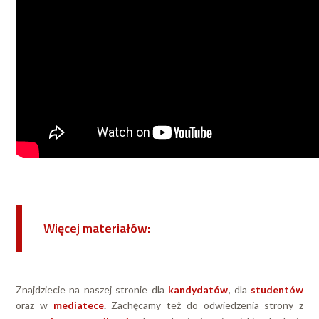
Więcej materiałów:
Znajdziecie na naszej stronie dla
kandydatów
,
dla
studentów
oraz w
mediatece
.
Zachęcamy też do odwiedzenia strony z