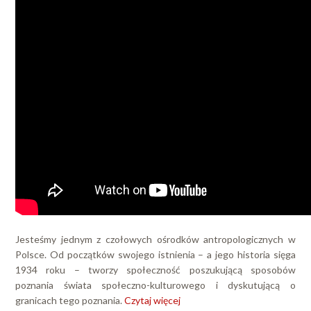
Jesteśmy jednym z czołowych ośrodków antropologicznych w
Polsce. Od początków swojego istnienia – a jego historia sięga
1934 roku – tworzy społeczność poszukującą sposobów
poznania świata społeczno-kulturowego i dyskutującą o
granicach tego poznania.
Czytaj więcej