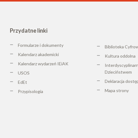
Przydatne linki
Formularze i dokumenty
Biblioteka Cyfro
Kalendarz akademicki
K
ultura oddolna
Kalendarz wydarzeń IEiAK
Interdyscyplinar
Dzieciństwem
USOS
Deklaracja dostę
EdEt
Mapa strony
Przypisologia