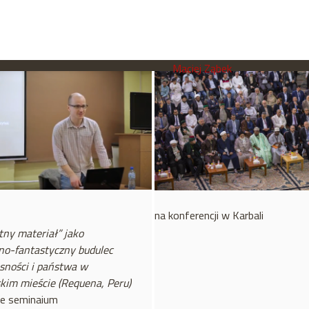
Maciej Ząbek
na konferencji w Karbali
tny materiał” jako
no-fantastyczny budulec
ności i państwa w
im mieście (Requena, Peru)
ie seminaium