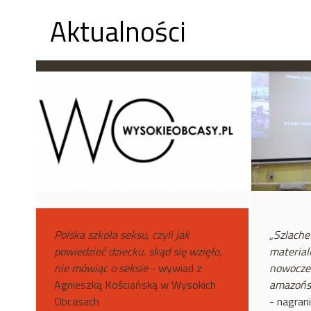
Aktualności
Polska szkoła seksu, czyli jak
„Szlache
powiedzieć dziecku, skąd się wzięło,
material
nie mówiąc o seksie
- wywiad z
nowoczes
Agnieszką Kościańską w Wysokich
amazońsk
Obcasach
- nagran