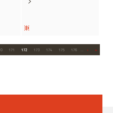
›
»
70
171
172
173
174
175
176
…