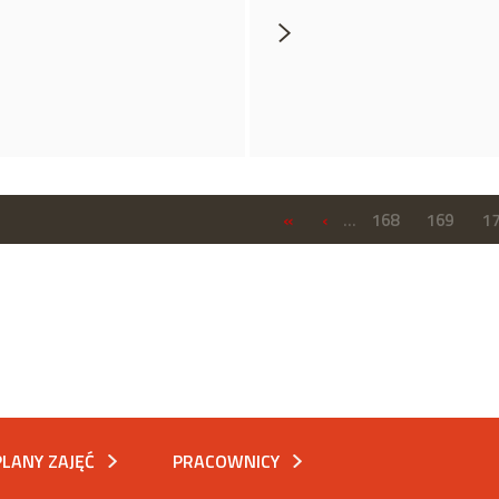
«
‹
…
168
169
1
PLANY ZAJĘĆ
PRACOWNICY