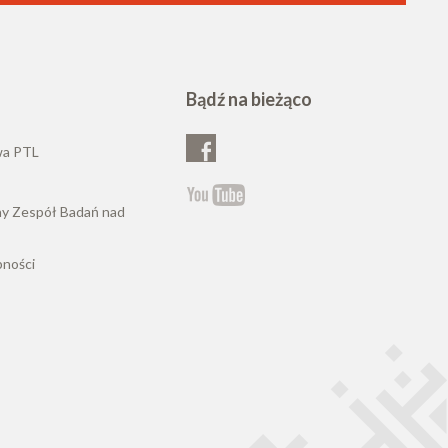
Bądź na bieżąco
wa PTL
ny Zespół Badań nad
pności