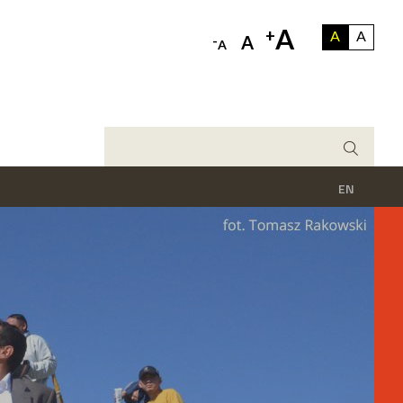
A
+
A
A
-
A
A
EN