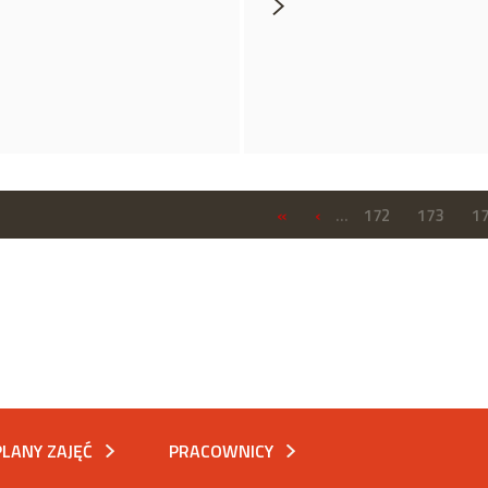
«
‹
…
172
173
1
PLANY ZAJĘĆ
PRACOWNICY