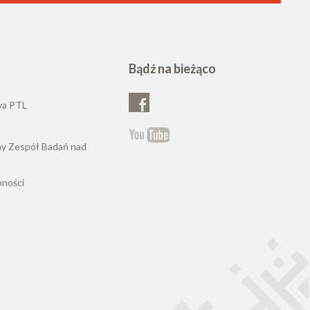
Bądź na bieżąco
wa PTL
ny Zespół Badań nad
pności