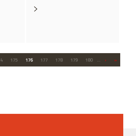
›
»
74
175
176
177
178
179
180
…