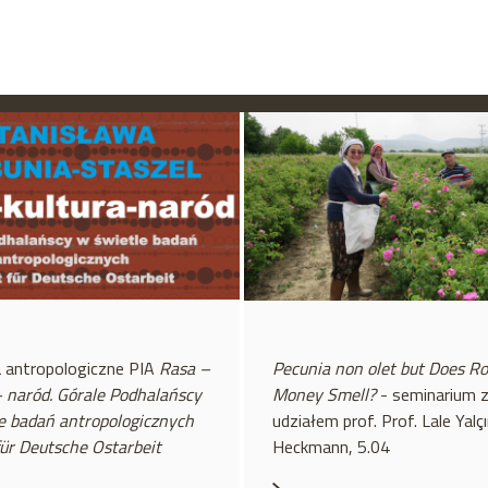
 antropologiczne PIA
Rasa –
Pecunia non olet but Does R
– naród. Górale Podhalańscy
Money Smell?
- seminarium 
e badań antropologicznych
udziałem prof. Prof. Lale Yalç
 für Deutsche Ostarbeit
Heckmann, 5.04