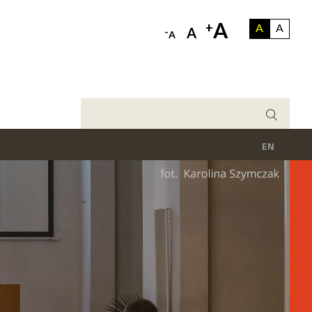
A
+
A
A
-
A
A
EN