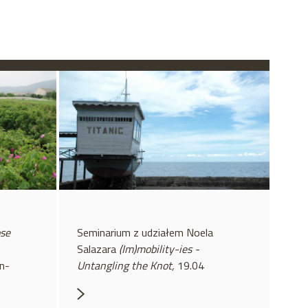
ose
Seminarium z udziałem Noela
z
Salazara
(Im)mobility-ies -
ın-
Untangling the Knot,
19.04