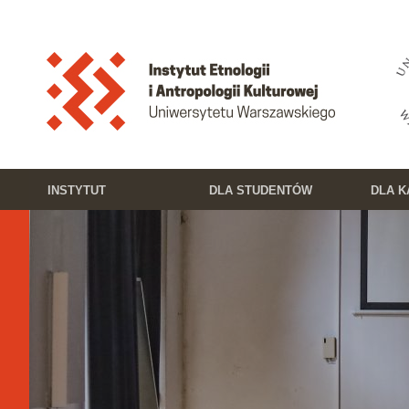
Przejdź do treści
Toggle high contrast
INSTYTUT
DLA STUDENTÓW
DLA 