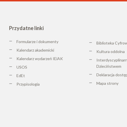
Przydatne linki
Formularze i dokumenty
Biblioteka Cyfro
Kalendarz akademicki
K
ultura oddolna
Kalendarz wydarzeń IEiAK
Interdyscyplinar
Dzieciństwem
USOS
Deklaracja dostę
EdEt
Mapa strony
Przypisologia