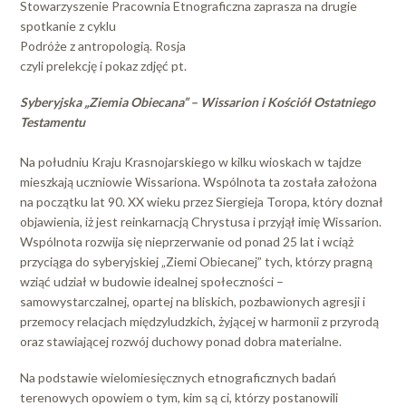
Stowarzyszenie Pracownia Etnograficzna zaprasza na drugie
spotkanie z cyklu
Podróże z antropologią. Rosja
czyli prelekcję i pokaz zdjęć pt.
Syberyjska „Ziemia Obiecana” – Wissarion i Kościół Ostatniego
Testamentu
Na południu Kraju Krasnojarskiego w kilku wioskach w tajdze
mieszkają uczniowie Wissariona. Wspólnota ta została założona
na początku lat 90. XX wieku przez Siergieja Toropa, który doznał
objawienia, iż jest reinkarnacją Chrystusa i przyjął imię Wissarion.
Wspólnota rozwija się nieprzerwanie od ponad 25 lat i wciąż
przyciąga do syberyjskiej „Ziemi Obiecanej” tych, którzy pragną
wziąć udział w budowie idealnej społeczności –
samowystarczalnej, opartej na bliskich, pozbawionych agresji i
przemocy relacjach międzyludzkich, żyjącej w harmonii z przyrodą
oraz stawiającej rozwój duchowy ponad dobra materialne.
Na podstawie wielomiesięcznych etnograficznych badań
terenowych opowiem o tym, kim są ci, którzy postanowili