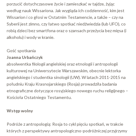
porzucić dotychczasowe życie i zamieszkać w tajdze, żyjąc
według nauk Wissariona. Jak wygląda ich codzienność, kim jest
Wissarion i co głosi w Ostatnim Testamencie, a także – czy na
Syberii jest zimno, czy łatwo spotkać niedźwiedzia (lub UFO), co
robią dzieci bez smartfona oraz o szansach przeżycia bez mięsa (i
alkoholu) i wody w kranie.
Gość spotkania
Joanna Urbańczyk
absolwentka filologii angielskiej oraz etnologii i antropologii
kulturowej na Uniwersytecie Warszawskim, obecnie lektorka
angielskiego i studentka sinologii (UW). W latach 2011-2015 na
południu Kraju Krasnojarskiego (Rosja) prowadziła badania
etnograficzne dotyczące rosyjskiego nowego ruchu religijnego –
Kościoła Ostatniego Testamentu.
Wstęp wolny
Podróże z antropologią: Rosja to cykl pięciu spotkań, w trakcie
których z perspektywy antropologiczno-podróżniczej przyjrzymy