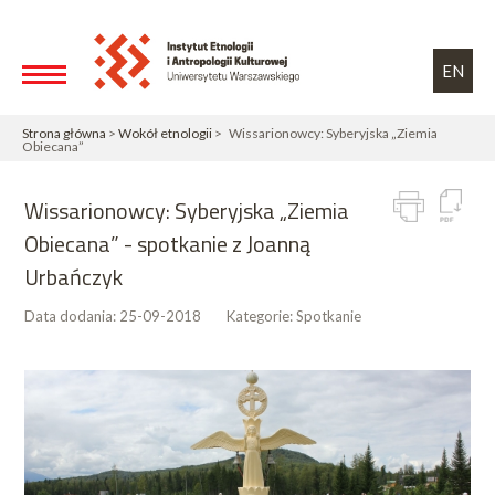
Przejdź do treści
Toggle high contrast
EN
Strona główna
>
Wokół etnologii
> Wissarionowcy: Syberyjska „Ziemia
Obiecana”
Wissarionowcy: Syberyjska „Ziemia
Obiecana” - spotkanie z Joanną
Urbańczyk
Data dodania:
25-09-2018
Kategorie:
Spotkanie